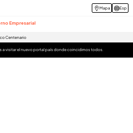
Mapa
Esp
rno Empresarial
ico Centenario
os a visitar el nuevo portal país donde coincidimos todos.