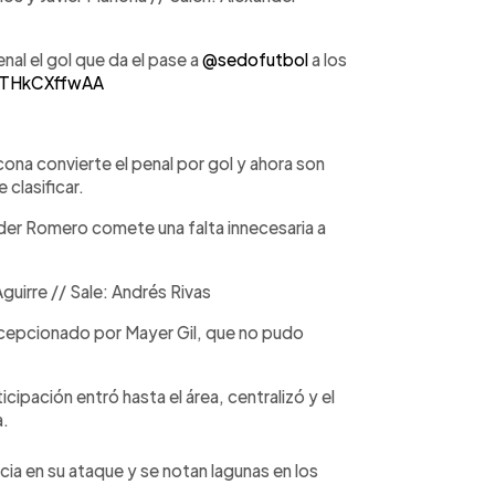
al el gol que da el pase a
@sedofutbol
a los
m/THkCXffwAA
ona convierte el penal por gol y ahora son
clasificar.
der Romero comete una falta innecesaria a
guirre // Sale: Andrés Rivas
recepcionado por Mayer Gil, que no pudo
ipación entró hasta el área, centralizó y el
a.
ia en su ataque y se notan lagunas en los