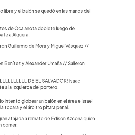
o libre y el balón se quedó en las manos del
ntes de Oca anota doblete luego de
ate a Alguera.
ron Guillermo de Mora y Miguel Vásquez //
on Benítez y Alexander Umaña // Salieron
LLLLLL DE EL SALVADOR! Isaac
e a la izquierda del portero.
ntentó globear un balón en el área e Israel
a tocara y el árbitro pitara penal.
an atajada a remate de Edison Azcona quien
n córner.