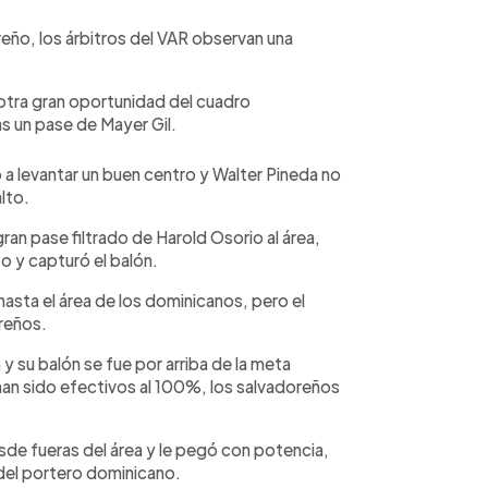
reño, los árbitros del VAR observan una
otra gran oportunidad del cuadro
as un pase de Mayer Gil.
 a levantar un buen centro y Walter Pineda no
lto.
ran pase filtrado de Harold Osorio al área,
 y capturó el balón.
 hasta el área de los dominicanos, pero el
oreños.
 y su balón se fue por arriba de la meta
han sido efectivos al 100%, los salvadoreños
de fueras del área y le pegó con potencia,
del portero dominicano.