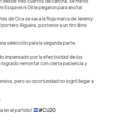
 desde tres cuartos de cancha, se metió
ni Esquivel ni Gil le pegaron para anotar.
es de Oca se saca la floja marca de Jeremy
portero Alguera, posterior a un tiro libre
 selección para la segunda parte.
o impensado por la efectividad de los
 logrado remontar con cierta paciencia y
nsiva, pero su oportunidad no logró llegar a
.
a en el partido!
#CU20