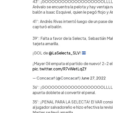
43': ¡GOOOOOOOOOOOOOOOOOOLLLLLLL
Arévalo se encuentra la pelota y hay ventaja 
balón a Isaac Esquivel, quien le pegó flojo y A
41': Andrés Rivas intentó luego de un pase de
capturó el balón.
39': Falta a favor de la Selecta, Sebastián Mañ
tarjeta amarilla.
¡GOL de
@LaSelecta_SLV
!
¡Mayer Gil empata el partido de nuevo! 2-2 el
pic.twitter.com/R7vWetLqZf
— Concacaf (@Concacaf)
June 27, 2022
36': ¡GOOOOOOOOOOOOOOOOOOLLLLLLLLL
apunta doblete al convertir el penal.
35': ¡PENAL PARA LA SELECTA! El VAR consid
al jugador salvadoreño e hizo efectiva la revis
Martes se llevó amarilla.