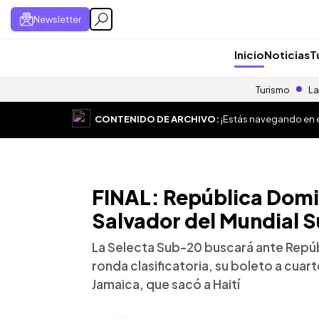
Newsletter
Inicio
Noticias
T
Turismo
La
CONTENIDO DE ARCHIVO:
¡Estás navegando en el
FINAL: República Domin
Salvador del Mundial 
La Selecta Sub-20 buscará ante Repúb
ronda clasificatoria, su boleto a cuart
Jamaica, que sacó a Haití