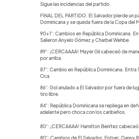
Sigue las incidencias del partido.
FINAL DEL PARTIDO. El Salvador pierde un p
Dominicana y se queda fuera de la Copa del
90+1': Cambios en República Dominicana. Entr
Salieron Anyelo Gómez y Charbel Wehbe.
89': ¡CERCAAAA! Mayer Gil cabeceó de maner
por arriba.
87': Cambio en República Dominicana. Entra
Oca.
86': Gol anulado a El Salvador por fuera de lu
tiro libre.
84': República Dominicana se repliega en defe
adelante pero choca con los caribeños.
80': ¡CERCAAAA! Hamilton Benítez cabeceó a
80': Cambios de El Salvador. Entran: Danny Rí