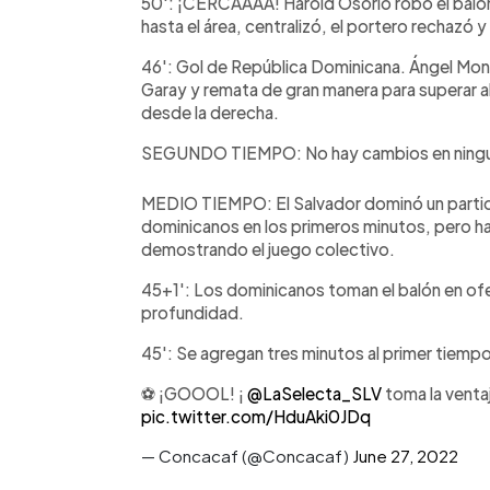
50': ¡CERCAAAA! Harold Osorio robó el balón
hasta el área, centralizó, el portero rechazó y 
46': Gol de República Dominicana. Ángel Mont
Garay y remata de gran manera para superar al 
desde la derecha.
SEGUNDO TIEMPO: No hay cambios en ninguna
MEDIO TIEMPO: El Salvador dominó un partid
dominicanos en los primeros minutos, pero ha
demostrando el juego colectivo.
45+1': Los dominicanos toman el balón en ofe
profundidad.
45': Se agregan tres minutos al primer tiempo
⚽ ¡GOOOL! ¡
@LaSelecta_SLV
toma la ventaj
pic.twitter.com/HduAki0JDq
— Concacaf (@Concacaf)
June 27, 2022