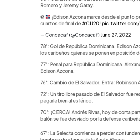
Romero y Jeremy Garay.
⚽
¡Edison Azcona marca desde el punto pen
cuartos de final de
#CU20
!
pic.twitter.co
— Concacaf (@Concacaf)
June 27, 2022
78': Gol de República Dominicana. Edison Azc
los caribeños quienes se ponen en posición de 
77': Penal para República Dominicana. Alexan
Edison Azcona.
76': Cambio de El Salvador. Entra: Robinson A
72': Un tiro libre pasado de El Salvador fue 
pegarle bien al esférico.
70': ¡CERCA! Andrés Rivas, hoy de corta partic
balón se fue desviado por la defensa caribeñ
67': La Selecta comienza a perder contundenc
hombres de ataque de la Azul y Blanco.