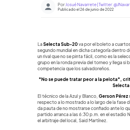
Por
Josué Navarrete | Twitter: @JNav
Publicado el 26 de junio de 2022
0:00
Facebook
Twitter
►
Escuchar artículo
La
Selecta Sub-20
va por el boleto a cuartos
segundo mundial en dicha categoría dentro de
un rival que no se pinta fácil, como es la sele
grupo en la ronda previa del torneo y llega s
competencia que los salvadoreños.
"No se puede tratar peor a la pelota", cr
Selecta
El técnico de la Azul y Blanco,
Gerson Pérez
respecto a lo mostrado a lo largo de la fase 
da pauta de no mostrarse confiado ante lo qu
partido arranca a las 6:30 p.m. en el estadio
el arbitraje del local, Said Martínez.