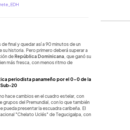
arrete_EDH
WhatsApp
Copiar link
 de final y quedar así a 90 minutos de un
 su historia. Pero primero deberá superar a
cción de
República Dominicana
, que ganó su
i bien más fresca, con menos ritmo de
itica periodista panameño por el 0-0 de la
 Sub-20
no hace cambios en el cuadro estelar, con
de grupos del Premundial, con lo que también
e pueda presentar la escuadra caribeña. El
 Nacional "Chelato Uclés" de Tegucigalpa, con