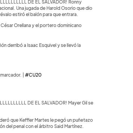
LLLLLLL DE EL SALVADOR! Ronny
nacional. Una jugada de Harold Osorio que dio
révalo estiró el balón para que entrara.
 César Orellana y el portero dominicano
ón derribó a Isaac Esquivel y se llevó la
 marcador. |
#CU20
LLLLL DE EL SALVADOR! Mayer Gil se
eró que Keffler Martes le pegó un puñetazo
ión del penal con el árbitro Said Martínez.