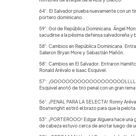
64': El Salvador prueba nuevamente con un tir
portero dominicano.
59': Gol de República Dominicana. Ángel Mo
sacudirse a la pésima defensa salvadoreña y b
58': Cambios en República Dominicana. Entra
Salieron Bryan More y Sebastián Mañón.
58': Cambios en El Salvador. Entraron Hamilt
Ronald Arévalo e Isaac Esquivel.
57': ¡GOOOOOOOOOOOOOOOOOOLLLLLLLL
Esquivel anotó de tiro penal con un gran remat
56': ¡PENAL PARA LA SELECTA! Ronny Arévalo i
Boatwrighit estiró el brazo para que la pelota l
53': ¡PORTEROOO! Edgar Alguera hace una gr
de cabeza estuvo cerca de anotar luego de u