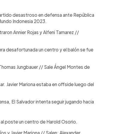
artido desastroso en defensa ante República
 Mundo Indonesia 2023.
aron Annier Rojas y Alfeni Tamarez //
a desafortunada un centro y el balón se fue
 Thomas Jungbauer // Sale Ángel Montes de
gar. Javier Mariona estaba en offside luego del
nsa, El Salvador intenta seguir jugando hacia
l poste un centro de Harold Osorio.
os y Javier Mariona // Salen: Alexander