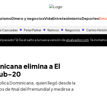
urismo
Dinero y negocios
Vida
Entretenimiento
Deportes
Ento
s Cascadas
Peter Parker
Nativos
Negocios
Centro Histór
 pasado! 🚀 Da el salto a la nueva versión de
elsalvador.com
. Te invitam
icana elimina a El
Sub-20
lica Dominicana, quien llegó desde la
os de final del Premundial y medirse a