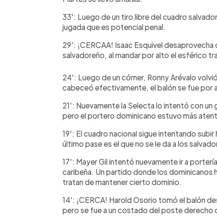
33': Luego de un tiro libre del cuadro salvado
jugada que es potencial penal.
29': ¡CERCAA! Isaac Esquivel desaprovecha 
salvadoreño, al mandar por alto el esférico tr
24': Luego de un córner, Ronny Arévalo volvió
cabeceó efectivamente, el balón se fue por a
21': Nuevamente la Selecta lo intentó con un g
pero el portero dominicano estuvo más atento
19': El cuadro nacional sigue intentando subir
último pase es el que no se le da a los salvad
17': Mayer Gil intentó nuevamente ir a portería
caribeña. Un partido donde los dominicanos 
tratan de mantener cierto dominio.
14': ¡CERCA! Harold Osorio tomó el balón des
pero se fue a un costado del poste derecho 