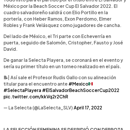
México por la Beach Soccer Cup El Salvador 2022. El
cuadro salvadoreño saldrá con Elio Portillo en la
portería, con Heber Ramos, Exon Perdomo, Elmer
Robles y Frank Velásquez como jugadores de cancha.
Del lado de México, el Tri parte con Echeverría en
puerta, seguido de Salomón, Cristopher, Fausto y José
David.
De ganar la Selecta Playera, se coronará en el evento y
sería su primer título en un torneo realizado en el país.
📝| Así sale el Profesor Rudis Gallo con su alineación
titular para el encuentro ante
#Mexico
#SelectaPlayera
#ElSalvadorBeachSoccerCup2022
pic.twitter.com/kkVq2r2ChR
— La Selecta (@LaSelecta_SLV)
April 17, 2022
LA SELECCIÓN FEMENINA SE DESPIDIÓ CON DERROTA