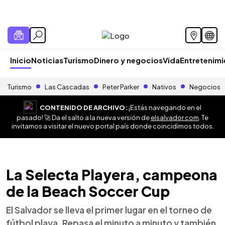
Inicio
Noticias
Turismo
Dinero y negocios
Vida
Entretenim
Turismo
Las Cascadas
Peter Parker
Nativos
Negocios
CONTENIDO DE ARCHIVO:
¡Estás navegando en el
pasado! 🚀 Da el salto a la nueva versión de
elsalvador.com
. Te
invitamos a visitar el nuevo portal país donde coincidimos todos.
La Selecta Playera, campeona
de la Beach Soccer Cup
El Salvador se lleva el primer lugar en el torneo de
fútbol playa. Repasa el minuto a minuto y también