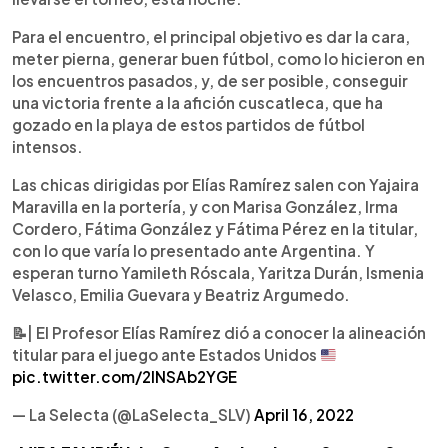
Para el encuentro, el principal objetivo es dar la cara,
meter pierna, generar buen fútbol, como lo hicieron en
los encuentros pasados, y, de ser posible, conseguir
una victoria frente a la afición cuscatleca, que ha
gozado en la playa de estos partidos de fútbol
intensos.
Las chicas dirigidas por Elías Ramírez salen con Yajaira
Maravilla en la portería, y con Marisa González, Irma
Cordero, Fátima González y Fátima Pérez en la titular,
con lo que varía lo presentado ante Argentina. Y
esperan turno Yamileth Róscala, Yaritza Durán, Ismenia
Velasco, Emilia Guevara y Beatriz Argumedo.
📝
| El Profesor Elías Ramírez dió a conocer la alineación
titular para el juego ante Estados Unidos
pic.twitter.com/2lNSAb2YGE
— La Selecta (@LaSelecta_SLV)
April 16, 2022