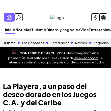
Inicio
Noticias
Turismo
Dinero y negocios
Vida
Entretenim
Turismo
Las Cascadas
Peter Parker
Nativos
Negocios
CONTENIDO DE ARCHIVO:
¡Estás navegando en el
pasado! 🚀 Da el salto a la nueva versión de
elsalvador.com
. Te
invitamos a visitar el nuevo portal país donde coincidimos todos.
La Playera, a un paso del
deseo dorado en los Juegos
C.A. y del Caribe