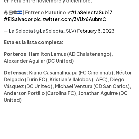
en Perú entre noviembre y diciembre.
💪🏻
⚽️
| Entreno Matutino
✅
#LaSelectaSub17
#ElSalvador
pic.twitter.com/3VUx6AubmC
— La Selecta (@LaSelecta_SLV)
February 8, 2023
Esta es la lista completa:
Porteros
: Hamilton Lemus (AD Chalatenango),
Alexander Aguilar (DC United)
Defensas:
Kiano Casamalhuapa (FC Cincinnati), Néstor
Delgado (Turin FC), Kristian Villalobos (LAFC), Diego
Vásquez (DC United), Michael Ventura (CD San Carlos),
Anderson Portillo (Carolina FC), Jonathan Aguirre (DC
United)