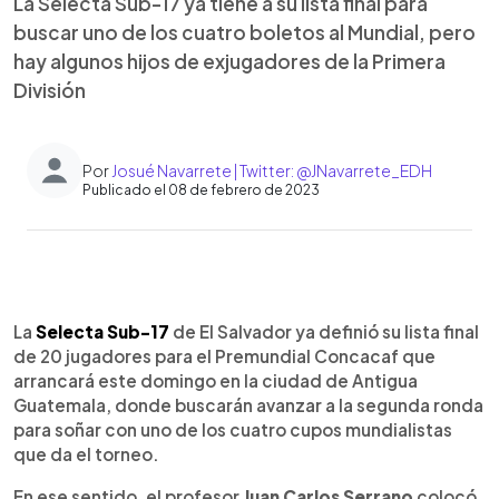
La Selecta Sub-17 ya tiene a su lista final para
buscar uno de los cuatro boletos al Mundial, pero
hay algunos hijos de exjugadores de la Primera
División
Por
Josué Navarrete | Twitter: @JNavarrete_EDH
Publicado el 08 de febrero de 2023
0:00
►
Escuchar artículo
La
Selecta Sub-17
de El Salvador ya definió su lista final
de 20 jugadores para el Premundial Concacaf que
arrancará este domingo en la ciudad de Antigua
Guatemala, donde buscarán avanzar a la segunda ronda
para soñar con uno de los cuatro cupos mundialistas
que da el torneo.
En ese sentido, el profesor
Juan Carlos Serrano
colocó