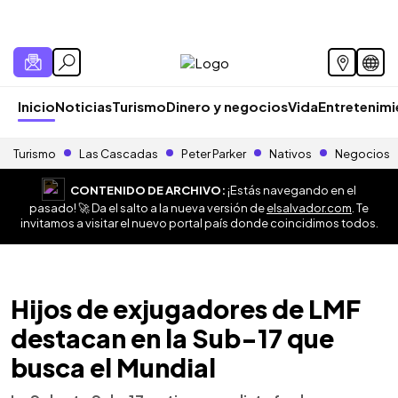
Inicio
Noticias
Turismo
Dinero y negocios
Vida
Entretenim
Turismo
Las Cascadas
Peter Parker
Nativos
Negocios
CONTENIDO DE ARCHIVO:
¡Estás navegando en el
pasado! 🚀 Da el salto a la nueva versión de
elsalvador.com
. Te
invitamos a visitar el nuevo portal país donde coincidimos todos.
Hijos de exjugadores de LMF
destacan en la Sub-17 que
busca el Mundial