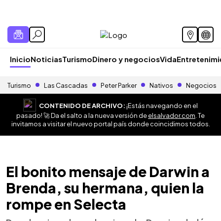
Inicio
Noticias
Turismo
Dinero y negocios
Vida
Entretenim
Turismo
Las Cascadas
Peter Parker
Nativos
Negocios
CONTENIDO DE ARCHIVO:
¡Estás navegando en el
pasado! 🚀 Da el salto a la nueva versión de
elsalvador.com
. Te
invitamos a visitar el nuevo portal país donde coincidimos todos.
El bonito mensaje de Darwin a
Brenda, su hermana, quien la
rompe en Selecta