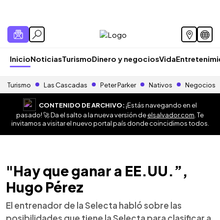
Inicio
Noticias
Turismo
Dinero y negocios
Vida
Entretenim
Turismo
Las Cascadas
Peter Parker
Nativos
Negocios
CONTENIDO DE ARCHIVO:
¡Estás navegando en el
pasado! 🚀 Da el salto a la nueva versión de
elsalvador.com
. Te
invitamos a visitar el nuevo portal país donde coincidimos todos.
"Hay que ganar a EE.UU.”,
Hugo Pérez
El entrenador de la Selecta habló sobre las
posibilidades que tiene la Selecta para clasificar a