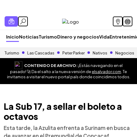
Inicio
Noticias
Turismo
Dinero y negocios
Vida
Entretenim
Turismo
Las Cascadas
Peter Parker
Nativos
Negocios
CONTENIDO DE ARCHIVO:
¡Estás navegando en el
pasado! 🚀 Da el salto a la nueva versión de
elsalvador.com
. Te
invitamos a visitar el nuevo portal país donde coincidimos todos.
La Sub 17, a sellar el boleto a
octavos
Esta tarde, la Azulita enfrenta a Surinam en busca
de avanzar en el Premundial de Concacaf