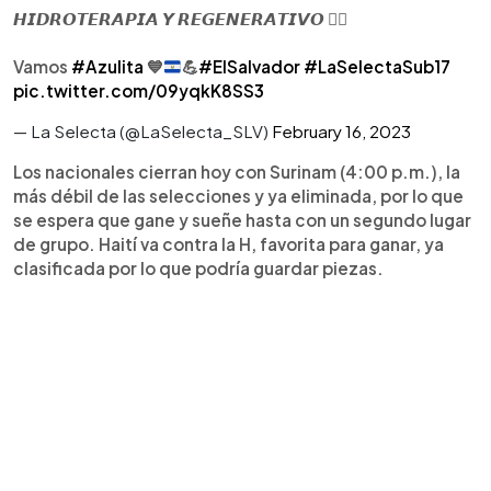
𝙃𝙄𝘿𝙍𝙊𝙏𝙀𝙍𝘼𝙋𝙄𝘼 𝙔 𝙍𝙀𝙂𝙀𝙉𝙀𝙍𝘼𝙏𝙄𝙑𝙊 🏊‍♂️
Vamos
#Azulita
💙
💪
#ElSalvador
#LaSelectaSub17
pic.twitter.com/09yqkK8SS3
— La Selecta (@LaSelecta_SLV)
February 16, 2023
Los nacionales cierran hoy con Surinam (4:00 p.m.), la
más débil de las selecciones y ya eliminada, por lo que
se espera que gane y sueñe hasta con un segundo lugar
de grupo. Haití va contra la H, favorita para ganar, ya
clasificada por lo que podría guardar piezas.