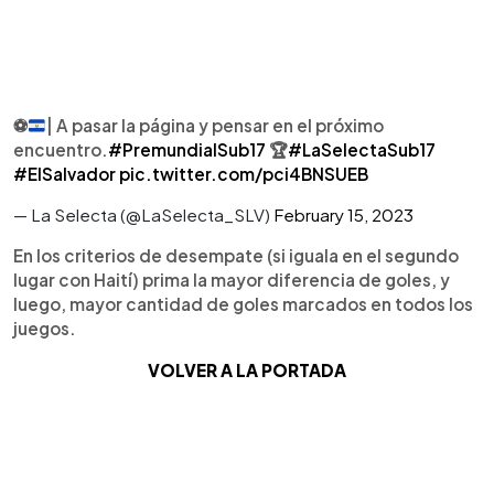
⚽️
| A pasar la página y pensar en el próximo
encuentro.
#PremundialSub17
🏆
#LaSelectaSub17
#ElSalvador
pic.twitter.com/pci4BNSUEB
— La Selecta (@LaSelecta_SLV)
February 15, 2023
En los criterios de desempate (si iguala en el segundo
lugar con Haití) prima la mayor diferencia de goles, y
luego, mayor cantidad de goles marcados en todos los
juegos.
VOLVER A LA PORTADA