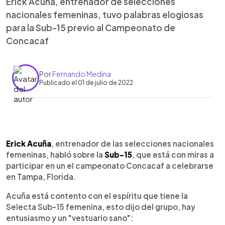
Erick Acuña, entrenador de selecciones
nacionales femeninas, tuvo palabras elogiosas
para la Sub-15 previo al Campeonato de
Concacaf
Por
Fernando Medina
Publicado el 01 de julio de 2022
0:00
►
Escuchar artículo
Erick Acuña
, entrenador de las selecciones nacionales
femeninas, habló sobre la
Sub-15
, que está con miras a
participar en un el campeonato Concacaf a celebrarse
en Tampa, Florida.
Acuña está contento con el espíritu que tiene la
Selecta Sub-15 femenina, esto dijo del grupo, hay
entusiasmo y un "vestuario sano":