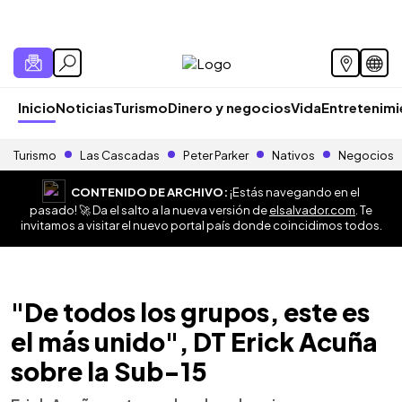
Inicio
Noticias
Turismo
Dinero y negocios
Vida
Entretenim
Turismo
Las Cascadas
Peter Parker
Nativos
Negocios
CONTENIDO DE ARCHIVO:
¡Estás navegando en el
pasado! 🚀 Da el salto a la nueva versión de
elsalvador.com
. Te
invitamos a visitar el nuevo portal país donde coincidimos todos.
"De todos los grupos, este es
el más unido", DT Erick Acuña
sobre la Sub-15