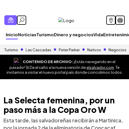
Inicio
Noticias
Turismo
Dinero y negocios
Vida
Entretenim
Turismo
Las Cascadas
Peter Parker
Nativos
Negocios
CONTENIDO DE ARCHIVO:
¡Estás navegando en el
pasado! 🚀 Da el salto a la nueva versión de
elsalvador.com
. Te
invitamos a visitar el nuevo portal país donde coincidimos todos.
La Selecta femenina, por un
paso más a la Copa Oro W
Esta tarde, las salvadoreñas recibirán a Martinica,
por la jornada 2 de la eliminatoria de Concacaf