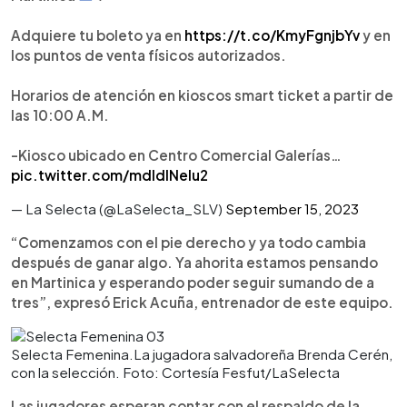
Adquiere tu boleto ya en
https://t.co/KmyFgnjbYv
y en
los puntos de venta físicos autorizados.
Horarios de atención en kioscos smart ticket a partir de
las 10:00 A.M.
-Kiosco ubicado en Centro Comercial Galerías…
pic.twitter.com/mdIdlNelu2
— La Selecta (@LaSelecta_SLV)
September 15, 2023
“Comenzamos con el pie derecho y ya todo cambia
después de ganar algo. Ya ahorita estamos pensando
en Martinica y esperando poder seguir sumando de a
tres”, expresó Erick Acuña, entrenador de este equipo.
Selecta Femenina.La jugadora salvadoreña Brenda Cerén,
con la selección. Foto: Cortesía Fesfut/LaSelecta
Las jugadores esperan contar con el respaldo de la