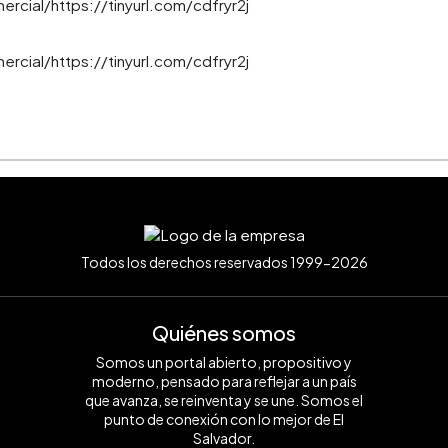
mercial/https://tinyurl.com/cdfryr2j
mercial/https://tinyurl.com/cdfryr2j
Todos los derechos reservados 1999-2026
Quiénes somos
Somos un portal abierto, propositivo y
moderno, pensado para reflejar a un país
que avanza, se reinventa y se une. Somos el
punto de conexión con lo mejor de El
Salvador.