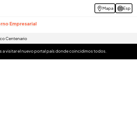
Mapa
Esp
rno Empresarial
ico Centenario
os a visitar el nuevo portal país donde coincidimos todos.