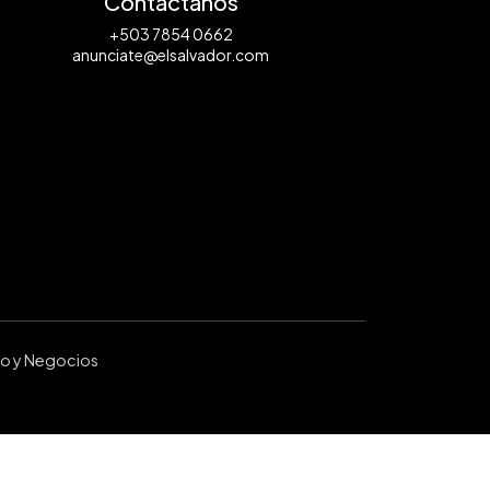
Contáctanos
+503 7854 0662
anunciate@elsalvador.com
ro y Negocios