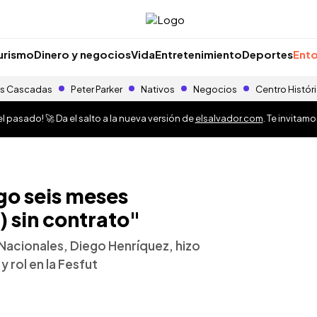
urismo
Dinero y negocios
Vida
Entretenimiento
Deportes
Ento
s Cascadas
Peter Parker
Nativos
Negocios
Centro Histór
 pasado! 🚀 Da el salto a la nueva versión de
elsalvador.com
. Te invitam
go seis meses
) sin contrato"
Nacionales, Diego Henríquez, hizo
y rol en la Fesfut