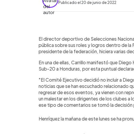
Publicado el 20 de junio de 2022
0:00
Facebook
Twitter
►
Escuchar artículo
El director deportivo de Selecciones Nacion
pública sobre sus roles y logros dentro de la
presidente de la federación, hiciera varias d
En una de ellas, Carrillo manifestó que Diego 
Sub-20 a Honduras, por esta puntual declara
"El Comité Ejecutivo decidió no incluir a Die
noticias que se han escuchado relacionado qu
regresar de esos eventos, ya vienen con repr
un malestar en los dirigentes de los clubes a 
ese tipo de comentarios se tomó la decisión p
Henríquez la mañana de este lunes se ha pro