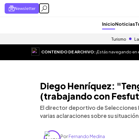
Newsletter
Inicio
Noticias
T
Turismo
La
CONTENIDO DE ARCHIVO:
¡Estás navegando en el
Diego Henríquez: "Ten
(trabajando con Fesfut
El director deportivo de Selecciones 
varias aclaraciones sobre su situación 
Por
Fernando Medina