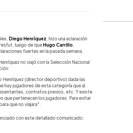
WhatsApp
Copiar link
ales,
Diego Henríquez
, hizo una aclaración
 Fesfut, luego de que
Hugo Carrillo
,
eclaraciones fuertes en la pasada semana.
Henríquez no viajó con la Selección Nacional
ción:
go Henríquez (director deportivo) dada las
e hay jugadores de esta categoría que al
esentantes, contratos previos, etc. Y existe
los que pertenecen los jugadores. Para evitar
ara que no viajara".
nunciado con este detallado comunicado: