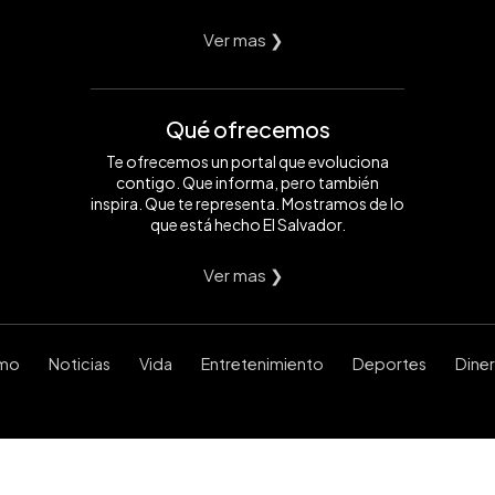
Ver mas ❯
Qué ofrecemos
Te ofrecemos un portal que evoluciona
contigo. Que informa, pero también
inspira. Que te representa. Mostramos de lo
que está hecho El Salvador.
Ver mas ❯
smo
Noticias
Vida
Entretenimiento
Deportes
Dine