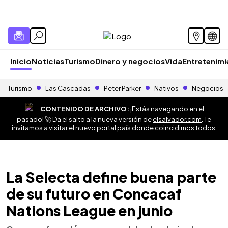
Inicio
Noticias
Turismo
Dinero y negocios
Vida
Entretenim
Turismo
Las Cascadas
Peter Parker
Nativos
Negocios
CONTENIDO DE ARCHIVO:
¡Estás navegando en el
pasado! 🚀 Da el salto a la nueva versión de
elsalvador.com
. Te
invitamos a visitar el nuevo portal país donde coincidimos todos.
La Selecta define buena parte
de su futuro en Concacaf
Nations League en junio