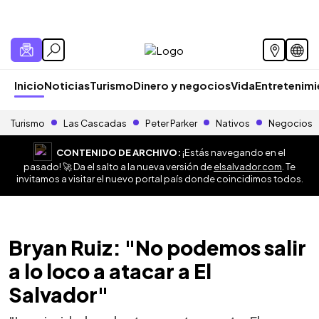
Inicio
Noticias
Turismo
Dinero y negocios
Vida
Entretenim
Turismo
Las Cascadas
Peter Parker
Nativos
Negocios
CONTENIDO DE ARCHIVO:
¡Estás navegando en el
pasado! 🚀 Da el salto a la nueva versión de
elsalvador.com
. Te
invitamos a visitar el nuevo portal país donde coincidimos todos.
Bryan Ruiz: "No podemos salir
a lo loco a atacar a El
Salvador"