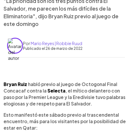
"La prioridad son los tres puntos contra El
Salvador, me parecen los más difíciles de la
Eliminatoria", dijo Bryan Ruiz previo al juego de
este domingo
Por
Mario Reyes | Robbie Ruud
Publicado el 26 de marzo de 2022
0:00
►
Escuchar artículo
Bryan Ruiz
habló previo al juego de Octogonal Final
Concacaf contra la
Selecta
, el mítico delantero con
paso por la Premier League y la Eredivisie tuvo palabras
elogiosas y de respeto para El Salvador.
Esto manifestó este sábado previo al trascendental
encuentro, más para los visitantes por la posibilidad de
estar en Qatar: