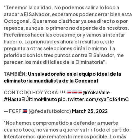
"Tenemos la calidad. No podemos salir a lo loco a
atacar a El Salvador, esperamos poder cerrar bien esta
Octogonal. Queremos clasificar ya sea directo o por
repesca, aunque lo primero no depende de nosotros.
Preferimos hacer las cosas mejor y vamos a intentar
hacerlo. La prioridad es ahora el resultado, si le
pregunta a otras selecciones dirán lo mismo. La
prioridad son los tres puntos contra El Salvador, me
parecen los más difíciles de la Eliminatoria".
TAMBIÉN:
Un salvadoreño en el equipo ideal de la
eliminatoria mundialista de la Concacaf
CON TODO HOY YOKA!!!!
@YokaValle
#HastaElÚltimoMinuto
pic.twitter.com/xyaTcJ64mC
— FCRF
(@fedefutbolcrc)
March 25, 2022
"Nos hemos comprometido a defender a muerte
cuando toca, no vamos a querer sufrir todo el partido.
Intentaremos que rematen lo menos posible. Lo más