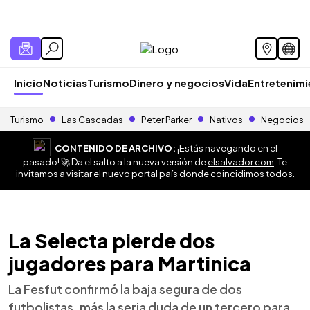
Inicio
Noticias
Turismo
Dinero y negocios
Vida
Entretenim
Turismo
Las Cascadas
Peter Parker
Nativos
Negocios
CONTENIDO DE ARCHIVO:
¡Estás navegando en el
pasado! 🚀 Da el salto a la nueva versión de
elsalvador.com
. Te
invitamos a visitar el nuevo portal país donde coincidimos todos.
La Selecta pierde dos
jugadores para Martinica
La Fesfut confirmó la baja segura de dos
futbolistas, más la seria duda de un tercero para