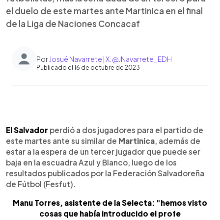
el duelo de este martes ante Martinica en el final
de la Liga de Naciones Concacaf
Por
Josué Navarrete | X: @JNavarrete_EDH
Publicado el 16 de octubre de 2023
0:00
►
Escuchar artículo
El Salvador
perdió a dos jugadores para el partido de
este martes ante su similar de
Martinica
, además de
estar a la espera de un tercer jugador que puede ser
baja en la escuadra Azul y Blanco, luego de los
resultados publicados por la Federación Salvadoreña
de Fútbol (Fesfut).
Manu Torres, asistente de la Selecta: "hemos visto
cosas que había introducido el profe