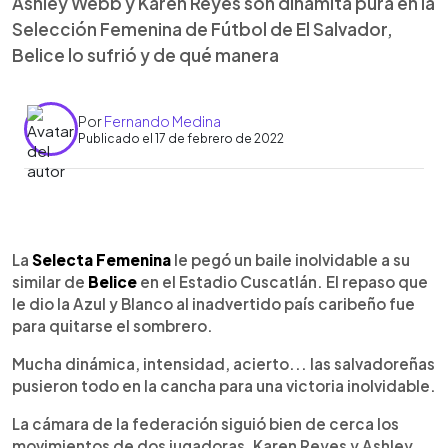
Ashley Webb y Karen Reyes son dinamita pura en la
Selección Femenina de Fútbol de El Salvador,
Belice lo sufrió y de qué manera
Por
Fernando Medina
Publicado el 17 de febrero de 2022
0:00
►
Escuchar artículo
La
Selecta Femenina
le pegó un baile inolvidable a su
similar de
Belice
en el Estadio Cuscatlán. El repaso que
le dio la Azul y Blanco al inadvertido país caribeño fue
para quitarse el sombrero.
Mucha dinámica, intensidad, acierto... las salvadoreñas
pusieron todo en la cancha para una victoria inolvidable.
La cámara de la federación siguió bien de cerca los
movimientos de dos jugadoras, Karen Reyes y Ashley