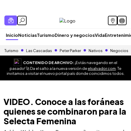
Inicio
Noticias
Turismo
Dinero y negocios
Vida
Entretenim
Turismo
Las Cascadas
Peter Parker
Nativos
Negocios
CONTENIDO DE ARCHIVO:
¡Estás navegando en el
pasado! 🚀 Da el salto a la nueva versión de
elsalvador.com
. Te
invitamos a visitar el nuevo portal país donde coincidimos todos.
VIDEO. Conoce a las foráneas
quienes se combinaron para la
Selecta Femenina