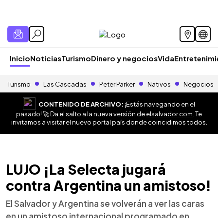
Inicio
Noticias
Turismo
Dinero y negocios
Vida
Entretenim
Turismo
Las Cascadas
Peter Parker
Nativos
Negocios
CONTENIDO DE ARCHIVO:
¡Estás navegando en el
pasado! 🚀 Da el salto a la nueva versión de
elsalvador.com
. Te
invitamos a visitar el nuevo portal país donde coincidimos todos.
LUJO ¡La Selecta jugará
contra Argentina un amistoso!
El Salvador y Argentina se volverán a ver las caras
en un amistoso internacional programado en