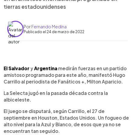
tierras estadounidenses
Por
Fernando Medina
Publicado el 24 de marzo de 2022
0:00
►
Escuchar artículo
El Salvador
y
Argentina
medirán fuerzas en un partido
amistoso programado para este año, manifestó Hugo
Carrillo al periodista de Fanáticos +, Milton Aparicio.
La Selecta jugó en la pasada década contra la
albiceleste.
El juego se disputará, según Carrillo, el 27 de
septiembre en Houston, Estados Unidos. Un fogueo de
alto nivel para la Azul y Blanco, de esos que ya no se
encuentran tan seguido.