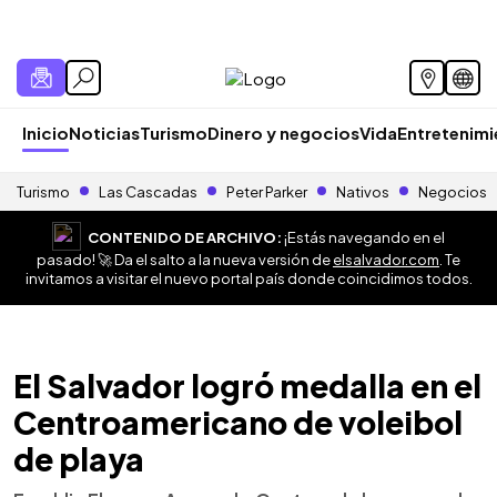
Inicio
Noticias
Turismo
Dinero y negocios
Vida
Entretenim
Turismo
Las Cascadas
Peter Parker
Nativos
Negocios
CONTENIDO DE ARCHIVO:
¡Estás navegando en el
pasado! 🚀 Da el salto a la nueva versión de
elsalvador.com
. Te
invitamos a visitar el nuevo portal país donde coincidimos todos.
El Salvador logró medalla en el
Centroamericano de voleibol
de playa