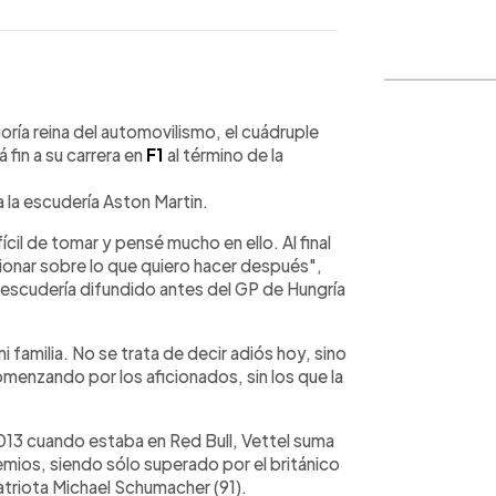
WhatsApp
Copiar link
ría reina del automovilismo, el cuádruple
 fin a su carrera en
F1
al término de la
a la escudería Aston Martin.
fícil de tomar y pensé mucho en ello. Al final
ionar sobre lo que quiero hacer después",
 escudería difundido antes del GP de Hungría
familia. No se trata de decir adiós hoy, sino
menzando por los aficionados, sin los que la
13 cuando estaba en Red Bull, Vettel suma
mios, siendo sólo superado por el británico
atriota Michael Schumacher (91).