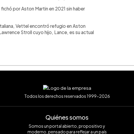
 fichó por Aston Martin en 2021 sin haber
taliana, Vettel encontró refugio en Aston
 Lawrence Stroll cuyo hijo, Lance, es su actual
Todos los derechos reservados 1999-2026
Quiénes somos
Somos un portal abierto, propositivo y
moderno, pensado para reflejar a un país