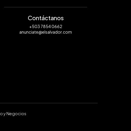
Contáctanos
+503 7854 0662
anunciate@elsalvador.com
ro y Negocios