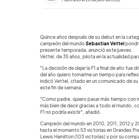
0:00
Facebook
Twitter
►
Escuchar artículo
Quince años después de su debut en la catego
campeón del mundo
Sebastian Vettel
pondrá
presente temporada, anunció este jueves.
Vettel, de 35 años, pilota en la actualidad par
"La decisión de dejar la F1 a final de año fue di
del año quiero tomarme un tiempo para reflex
indicó Vettel, citado en un comunicado de su
este fin de semana.
"Como padre, quiero pasar más tiempo con mi 
más bien de decir gracias a todo el mundo, co
F1 no podría existir", añadió.
Campeón del mundo en 2010, 2011, 2012 y 20
hasta el momento 53 victorias en Grandes Pre
Lewis Hamilton (103 victorias) y por su comp