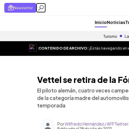
Newsletter
Inicio
Noticias
T
Turismo
La
CONTENIDO DE ARCHIVO:
¡Estás navegando en el
Vettel se retira de la 
El piloto alemán, cuatro veces campe
de la categoría madre del automovili
temporada
Por
Wilfredo Hernández / AFP Twitte
Publicado el 28 de julio de 2022