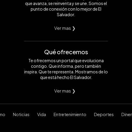
que avanza, se reinventa y se une. Somos el
punto de conexión con lo mejor de El
Salvador.
Ver mas ❯
Qué ofrecemos
Te ofrecemos un portal que evoluciona
contigo. Que informa, pero también
inspira. Que te representa. Mostramos de lo
que está hecho El Salvador.
Ver mas ❯
smo
Noticias
Vida
Entretenimiento
Deportes
Dine