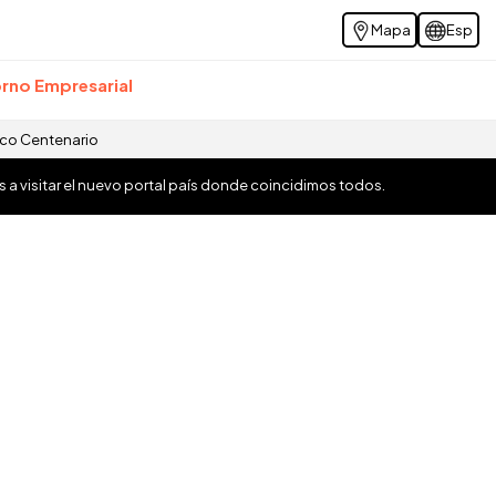
Mapa
Esp
rno Empresarial
ico Centenario
os a visitar el nuevo portal país donde coincidimos todos.