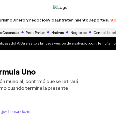
urismo
Dinero y negocios
Vida
Entretenimiento
Deportes
Ento
s Cascadas
Peter Parker
Nativos
Negocios
Centro Histór
 pasado! 🚀 Da el salto a la nueva versión de
elsalvador.com
. Te invitam
Fórmula Uno
ón mundial, confirmó que se retirará
smo cuando termine la presente
r: @wilhernandez68