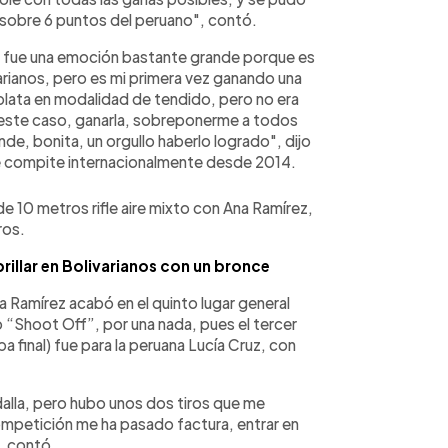
16 sobre 6 puntos del peruano", contó.
o, fue una emoción bastante grande porque es
rianos, pero es mi primera vez ganando una
plata en modalidad de tendido, pero no era
este caso, ganarla, sobreponerme a todos
de, bonita, un orgullo haberlo logrado", dijo
ue compite internacionalmente desde 2014.
de 10 metros rifle aire mixto con Ana Ramírez,
ros.
illar en Bolivarianos con un bronce
 Ramírez acabó en el quinto lugar general
o “Shoot Off”, por una nada, pues el tercer
pa final) fue para la peruana Lucía Cruz, con
alla, pero hubo unos dos tiros que me
 competición me ha pasado factura, entrar en
”, contó.