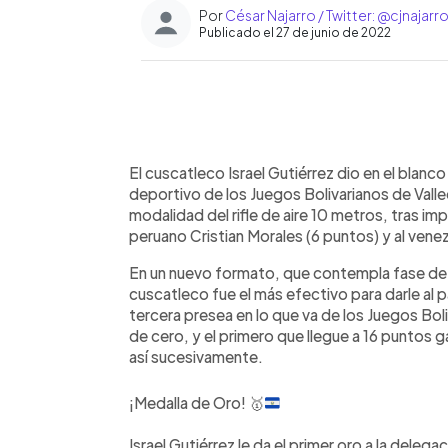
Por
César Najarro / Twitter: @cjnajarr
Publicado el 27 de junio de 2022
0:00
Facebook
Twitter
►
Escuchar artículo
El cuscatleco Israel Gutiérrez dio en el blanco 
deportivo de los Juegos Bolivarianos de Valled
modalidad del rifle de aire 10 metros, tras imp
peruano Cristian Morales (6 puntos) y al vene
En un nuevo formato, que contempla fase de cla
cuscatleco fue el más efectivo para darle al pa
tercera presea en lo que va de los Juegos Boli
de cero, y el primero que llegue a 16 puntos ga
así sucesivamente.
¡Medalla de Oro!
🥇
Israel Gutiérrez le da el primer oro a la deleg