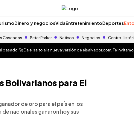
urismo
Dinero y negocios
Vida
Entretenimiento
Deportes
Ento
s Cascadas
Peter Parker
Nativos
Negocios
Centro Histór
 pasado! 🚀 Da el salto a la nueva versión de
elsalvador.com
. Te invitam
s Bolivarianos para El
 ganador de oro para el país en los
a de nacionales ganaron hoy sus