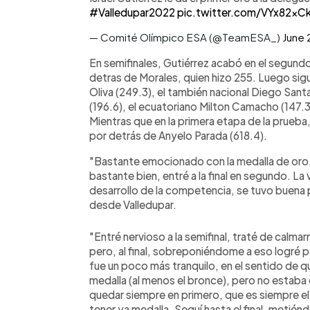
#Valledupar2022
pic.twitter.com/VYx82xCk
— Comité Olímpico ESA (@TeamESA_)
June 
En semifinales, Gutiérrez acabó en el segundo
detras de Morales, quien hizo 255. Luego si
Oliva (249.3), el también nacional Diego Santa
(196.6), el ecuatoriano Milton Camacho (147.3)
Mientras que en la primera etapa de la prueba
por detrás de Anyelo Parada (618.4).
"Bastante emocionado con la medalla de oro, l
bastante bien, entré a la final en segundo. L
desarrollo de la competencia, se tuvo buena 
desde Valledupar.
"Entré nervioso a la semifinal, traté de calm
pero, al final, sobreponiéndome a eso logré pa
fue un poco más tranquilo, en el sentido de 
medalla (al menos el bronce), pero no estaba 
quedar siempre en primero, que es siempre e
tener ya medalla. Seguí hasta el final, metié