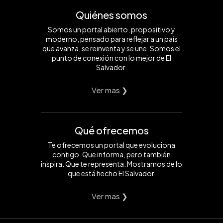
Quiénes somos
Somos un portal abierto, propositivo y
moderno, pensado para reflejar a un país
que avanza, se reinventa y se une. Somos el
punto de conexión con lo mejor de El
Salvador.
Ver mas ❯
Qué ofrecemos
Te ofrecemos un portal que evoluciona
contigo. Que informa, pero también
inspira. Que te representa. Mostramos de lo
que está hecho El Salvador.
Ver mas ❯