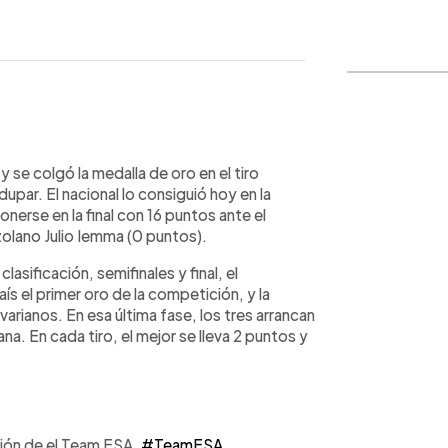
o
WhatsApp
Copiar link
y se colgó la medalla de oro en el tiro
upar. El nacional lo consiguió hoy en la
onerse en la final con 16 puntos ante el
zolano Julio Iemma (0 puntos).
sificación, semifinales y final, el
ís el primer oro de la competición, y la
varianos. En esa última fase, los tres arrancan
na. En cada tiro, el mejor se lleva 2 puntos y
ación de el Team ESA.
#TeamESA