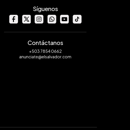
Síguenos
Contáctanos
+503 7854 0662
anunciate@elsalvador.com