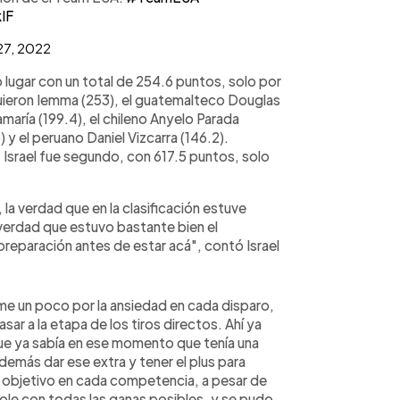
IF
27, 2022
 lugar con un total de 254.6 puntos, solo por
guieron Iemma (253), el guatemalteco Douglas
maría (199.4), el chileno Anyelo Parada
 y el peruano Daniel Vizcarra (146.2).
, Israel fue segundo, con 617.5 puntos, solo
a verdad que en la clasificación estuve
a verdad que estuvo bastante bien el
preparación antes de estar acá", contó Israel
arme un poco por la ansiedad en cada disparo,
sar a la etapa de los tiros directos. Ahí ya
que ya sabía en ese momento que tenía una
demás dar ese extra y tener el plus para
l objetivo en cada competencia, a pesar de
ndole con todas las ganas posibles, y se pudo