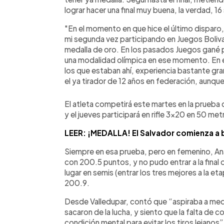
lograr hacer una final muy buena, la verdad, 
"En el momento en que hice el último dispar
mi segunda vez participando en Juegos Boliva
medalla de oro. En los pasados Juegos gané 
una modalidad olímpica en ese momento. En 
los que estaban ahí, experiencia bastante gran
el ya tirador de 12 años en federación, aunq
El atleta competirá este martes en la prueba 
y el jueves participará en rifle 3x20 en 50 met
LEER: ¡MEDALLA! El Salvador comienza a br
Siempre en esa prueba, pero en femenino, Ana
con 200.5 puntos, y no pudo entrar a la final 
lugar en semis (entrar los tres mejores a la eta
200.9.
Desde Valledupar, contó que “aspiraba a med
sacaron de la lucha, y siento que la falta de
condición mental para evitar los tiros lejanos