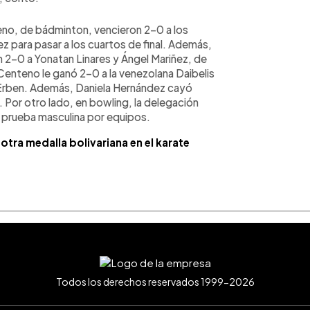
eno, de bádminton, vencieron 2-0 a los
 para pasar a los cuartos de final. Además,
on 2-0 a Yonatan Linares y Ángel Mariñez, de
Centeno le ganó 2-0 a la venezolana Daibelis
 Erben. Además, Daniela Hernández cayó
 Por otro lado, en bowling, la delegación
la prueba masculina por equipos.
tra medalla bolivariana en el karate
Todos los derechos reservados 1999-2026