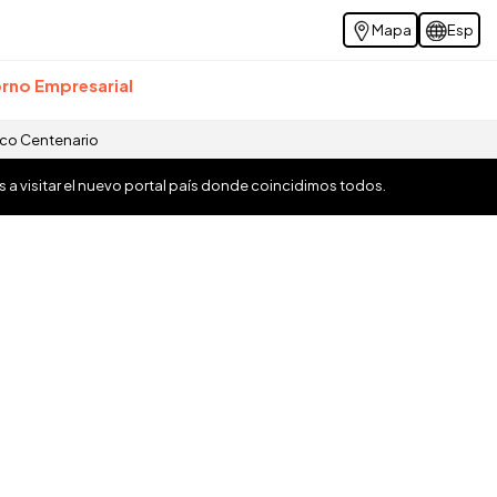
Mapa
Esp
rno Empresarial
ico Centenario
os a visitar el nuevo portal país donde coincidimos todos.