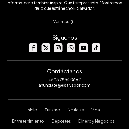
informa, pero también inspira. Que te representa. Mostramos
de lo que está hecho El Salvador.
Ver mas ❯
Síguenos
Contáctanos
+503 7854 0662
anunciate@elsalvador.com
Inicio
Turismo
Noticias
Vida
Entretenimiento
Deportes
Dinero y Negocios