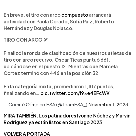
En breve, el tiro con arco
compuesto
arrancará
actividad con Paola Corado, Sofía Paiz, Roberto
Hernández y Douglas Nolasco.
TIRO CON ARCO 🏹
Finalizó la ronda de clasificación de nuestros atletas de
tiro con arco recurvo. Óscar Ticas puntuó 661,
ubicándose en el puesto 12. Mientras que Marcela
Cortez terminó con 446 en la posición 32.
En la categoría mixta, promediaron 1,107 puntos,
finalizando en…
pic.twitter.com/i9xe4EFcWK
— Comité Olímpico ESA (@TeamESA_)
November 1, 2023
MIRA TAMBIÉN: Los patinadores Ivonne Nóchez y Marvin
Rodríguez ya están listos en Santiago 2023
VOLVER A PORTADA