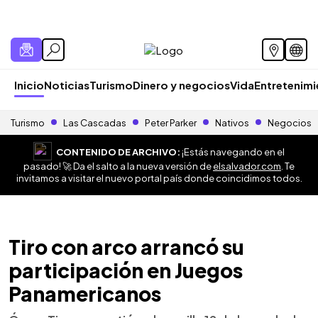
Inicio
Noticias
Turismo
Dinero y negocios
Vida
Entretenim
Turismo
Las Cascadas
Peter Parker
Nativos
Negocios
CONTENIDO DE ARCHIVO:
¡Estás navegando en el
pasado! 🚀 Da el salto a la nueva versión de
elsalvador.com
. Te
invitamos a visitar el nuevo portal país donde coincidimos todos.
Tiro con arco arrancó su
participación en Juegos
Panamericanos