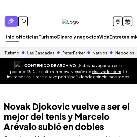
Inicio
Noticias
Turismo
Dinero y negocios
Vida
Entretenim
Turismo
Las Cascadas
Peter Parker
Nativos
Negocios
CONTENIDO DE ARCHIVO:
¡Estás navegando en el
pasado! 🚀 Da el salto a la nueva versión de
elsalvador.com
. Te
invitamos a visitar el nuevo portal país donde coincidimos todos.
Novak Djokovic vuelve a ser el
mejor del tenis y Marcelo
Arévalo subió en dobles