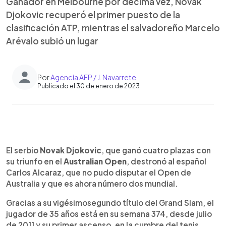
Ganador en Melbourne por décima vez, Novak
Djokovic recuperó el primer puesto de la
clasificación ATP, mientras el salvadoreño Marcelo
Arévalo subió un lugar
Por
Agencia AFP / J. Navarrete
Publicado el 30 de enero de 2023
0:00
►
Escuchar artículo
El serbio
Novak Djokovic
, que ganó cuatro plazas con
su triunfo en el
Australian Open
, destronó al español
Carlos Alcaraz, que no pudo disputar el Open de
Australia y que es ahora número dos mundial.
Gracias a su vigésimosegundo título del Grand Slam, el
jugador de 35 años está en su semana 374, desde julio
de 2011 y su primer ascenso, en la cumbre del tenis