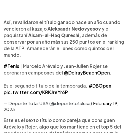
Así, revalidaron el título ganado hace un año cuando
vencieron al kazajo
Aleksandr Nedovyesov
y el
paquistaní
Aisam-ul-Haq Qureshi,
además de
conservar por un año más sus 250 puntos en el ranking
de la ATP. Amanecerán el lunes como quintos del
mundo.
#Tenis
| Marcelo Arévalo y Jean-Julien Rojer se
coronaron campeones del
@DelrayBeachOpen
.
Es el segundo título de la temporada.
#DBOpen
pic.twitter.com/KRKJreYr6P
— Deporte Total USA (@deportetotalusa)
February 19,
2023
Este es el sexto título como pareja que consiguen
Arévalo y Rojer, algo que los mantiene en el top 5 del