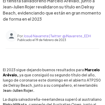
El tenista salvadoreño Marcelo Arévalo, junto a
Jean-Julien Rojer revalidaron su título en Delray
Beach, evidenciando que están en gran momento
de forma en el 2023
Por
Josué Navarrete | Twitter: @JNavarrete_EDH
Publicado el 19 de febrero de 2023
0:00
►
Escuchar artículo
El 2023 sigue dejando buenos resultados para
Marcelo
Arévalo,
ya que consiguió su segundo título del año,
luego de coronarse este domingo en el abierto ATP250
de Delray Beach, junto a su compañero, el neerlandés
Jean-Julien Rojer.
La dupla salvadoreña-neerlandesa superó al australiano
Rinky Hijikata
, campeón del Australian Open, junto al