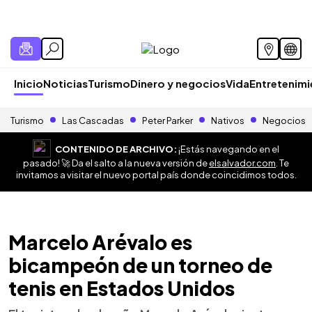
Inicio
Noticias
Turismo
Dinero y negocios
Vida
Entretenim
Turismo
Las Cascadas
Peter Parker
Nativos
Negocios
CONTENIDO DE ARCHIVO:
¡Estás navegando en el
pasado! 🚀 Da el salto a la nueva versión de
elsalvador.com
. Te
invitamos a visitar el nuevo portal país donde coincidimos todos.
Marcelo Arévalo es
bicampeón de un torneo de
tenis en Estados Unidos