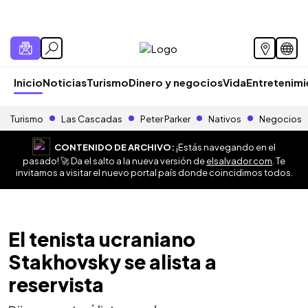
Inicio
Noticias
Turismo
Dinero y negocios
Vida
Entretenim
Turismo
Las Cascadas
Peter Parker
Nativos
Negocios
CONTENIDO DE ARCHIVO:
¡Estás navegando en el
pasado! 🚀 Da el salto a la nueva versión de
elsalvador.com
. Te
invitamos a visitar el nuevo portal país donde coincidimos todos.
El tenista ucraniano
Stakhovsky se alista a
reservista