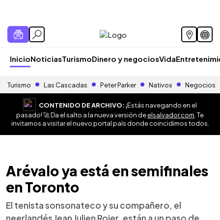
Inicio
Noticias
Turismo
Dinero y negocios
Vida
Entretenim
Turismo
Las Cascadas
Peter Parker
Nativos
Negocios
CONTENIDO DE ARCHIVO:
¡Estás navegando en el
pasado! 🚀 Da el salto a la nueva versión de
elsalvador.com
. Te
invitamos a visitar el nuevo portal país donde coincidimos todos.
Arévalo ya está en semifinales
en Toronto
El tenista sonsonateco y su compañero, el
neerlandés Jean Julien Rojer, están a un paso de