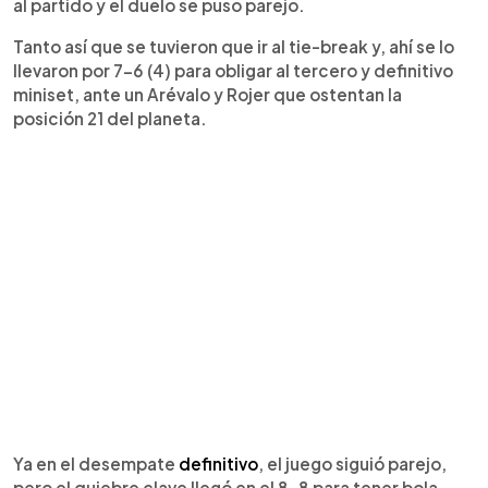
al partido y el duelo se puso parejo.
Tanto así que se tuvieron que ir al tie-break y, ahí se lo
llevaron por 7-6 (4) para obligar al tercero y definitivo
miniset, ante un Arévalo y Rojer que ostentan la
posición 21 del planeta.
Ya en el desempate
definitivo
, el juego siguió parejo,
pero el quiebre clave llegó en el 8-8 para tener bola