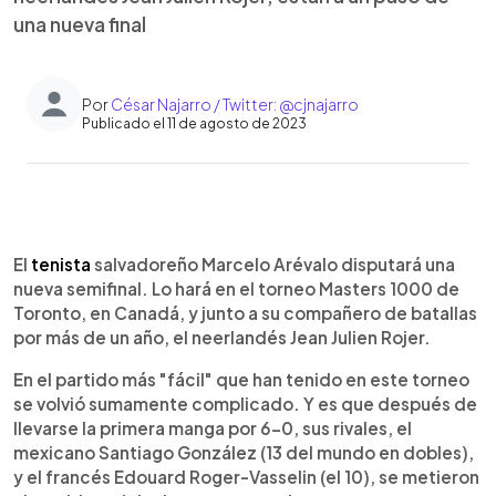
una nueva final
Por
César Najarro / Twitter: @cjnajarro
Publicado el 11 de agosto de 2023
0:00
►
Escuchar artículo
El
tenista
salvadoreño Marcelo Arévalo disputará una
nueva semifinal. Lo hará en el torneo Masters 1000 de
Toronto, en Canadá, y junto a su compañero de batallas
por más de un año, el neerlandés Jean Julien Rojer.
En el partido más "fácil" que han tenido en este torneo
se volvió sumamente complicado. Y es que después de
llevarse la primera manga por 6-0, sus rivales, el
mexicano Santiago González (13 del mundo en dobles),
y el francés Edouard Roger-Vasselin (el 10), se metieron