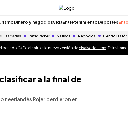
urismo
Dinero y negocios
Vida
Entretenimiento
Deportes
Ento
s Cascadas
Peter Parker
Nativos
Negocios
Centro Histór
 pasado! 🚀 Da el salto a la nueva versión de
elsalvador.com
. Te invitam
asificar a la final de
o neerlandés Rojer perdieron en
o