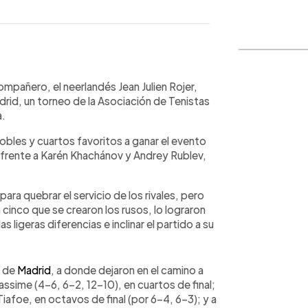
WhatsApp
Copiar link
ompañero, el neerlandés Jean Julien Rojer,
drid, un torneo de la Asociación de Tenistas
a.
obles y cuartos favoritos a ganar el evento
 frente a Karén Khachánov y Andrey Rublev,
ara quebrar el servicio de los rivales, pero
cinco que se crearon los rusos, lo lograron
s ligeras diferencias e inclinar el partido a su
n de
Madrid
, a donde dejaron en el camino a
ssime (4-6, 6-2, 12-10), en cuartos de final;
iafoe, en octavos de final (por 6-4, 6-3); y a