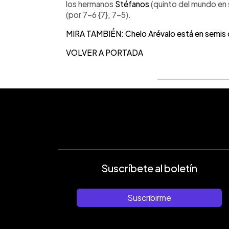
los hermanos
Stéfanos
(quinto del mundo en s
(por 7-6 {7}, 7-5).
MIRA TAMBIÉN: Chelo Arévalo está en semis 
VOLVER A PORTADA
Suscríbete al boletín
Suscribirme