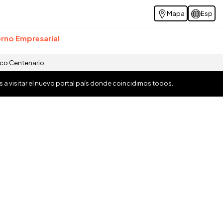
Mapa
Esp
rno Empresarial
ico Centenario
os a visitar el nuevo portal país donde coincidimos todos.