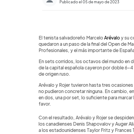
Publicado el 05 de mayo de 2023
0:00
Facebook
Twitter
►
Escuchar artículo
El tenista salvadoreño Marcelo
Arévalo
y su c
quedaron a un paso de la final del Open de Ma
Profesionales, y el más importante de Españ
En sets corridos, los octavos del mundo en d
de la capital española cayeron por doble 6-4
de origen ruso.
Arévalo y Rojer tuvieron hasta tres ocasiones p
no pudieron concretar ninguna. En cambio, en 
en dos, una por set, lo suficiente para marcar la
favor.
Con el resultado, Arévalo y Rojer se despide
los canadienses Denis Shapovalov y Auger Alia
a los estadounidenses Taylor Fritz y Frances T