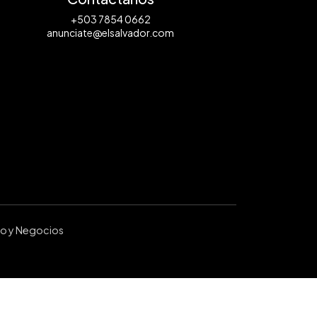
+503 7854 0662
anunciate@elsalvador.com
ro y Negocios