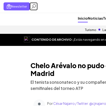
Newsletter
Inicio
Noticias
T
Turismo
La
CONTENIDO DE ARCHIVO:
¡Estás navegando en el
Chelo Arévalo no pudo cl
Madrid
El tenista sonsonateco y su compañer
semifinales del torneo ATP
Por
César Najarro / Twitter: @cjnajarr