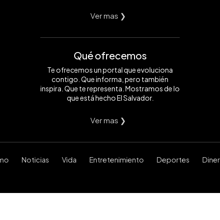
Ver mas ❯
Qué ofrecemos
Te ofrecemos un portal que evoluciona
contigo. Que informa, pero también
inspira. Que te representa. Mostramos de lo
que está hecho El Salvador.
Ver mas ❯
smo
Noticias
Vida
Entretenimiento
Deportes
Dine