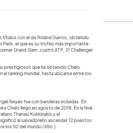
WhatsApp
Copiar link
s títulos con el de Roland Garros, obtenido
n París, el que es su trofeo más importante
u primer Grand Slam, cuatro ATP, 21 Challenger
más prestigiosos que ha obtenido Chelo
en el ranking mundial, hasta ubicarse entre los
Ángel Reyes fue con banderas incluidas. En
para Chelo llegó en agosto de 2018. En la final
aliano Thanasi Kokkinakis y el
 significó al salvadoreño ascender 12 puestos
tre los 50 del mundo (45o.).