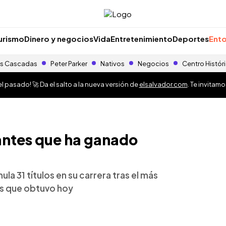
urismo
Dinero y negocios
Vida
Entretenimiento
Deportes
Ento
s Cascadas
Peter Parker
Nativos
Negocios
Centro Histór
 pasado! 🚀 Da el salto a la nueva versión de
elsalvador.com
. Te invitam
antes que ha ganado
a 31 títulos en su carrera tras el más
os que obtuvo hoy