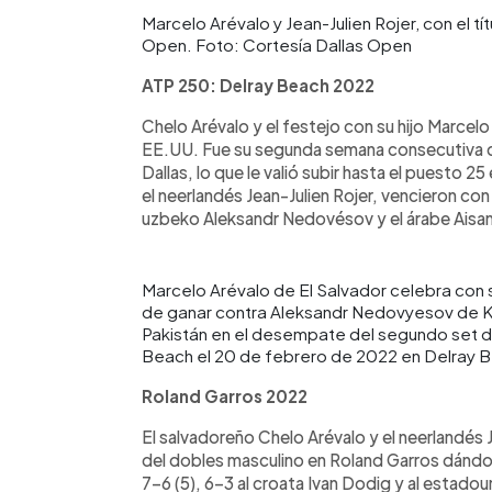
Marcelo Arévalo y Jean-Julien Rojer, con el t
Open. Foto: Cortesía Dallas Open
ATP 250: Delray Beach 2022
Chelo Arévalo y el festejo con su hijo Marcel
EE.UU. Fue su segunda semana consecutiva co
Dallas, lo que le valió subir hasta el puesto 25 
el neerlandés Jean-Julien Rojer, vencieron con 
uzbeko Aleksandr Nedovésov y el árabe Aisa
Marcelo Arévalo de El Salvador celebra con s
de ganar contra Aleksandr Nedovyesov de K
Pakistán en el desempate del segundo set de
Beach el 20 de febrero de 2022 en Delray B
Roland Garros 2022
El salvadoreño Chelo Arévalo y el neerlandés Jea
del dobles masculino en Roland Garros dándole
7-6 (5), 6-3 al croata Ivan Dodig y al estadou