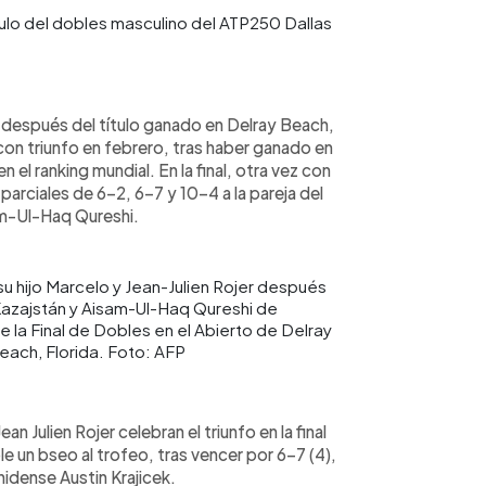
ítulo del dobles masculino del ATP250 Dallas
o después del título ganado en Delray Beach,
n triunfo en febrero, tras haber ganado en
en el ranking mundial. En la final, otra vez con
parciales de 6-2, 6-7 y 10-4 a la pareja del
m-Ul-Haq Qureshi.
u hijo Marcelo y Jean-Julien Rojer después
azajstán y Aisam-Ul-Haq Qureshi de
 la Final de Dobles en el Abierto de Delray
each, Florida. Foto: AFP
n Julien Rojer celebran el triunfo en la final
 un bseo al trofeo, tras vencer por 6-7 (4),
nidense Austin Krajicek.