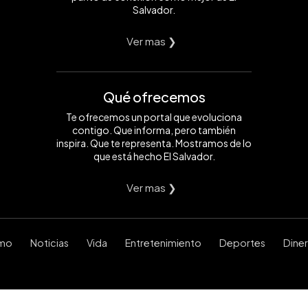
Salvador.
Ver mas ❯
Qué ofrecemos
Te ofrecemos un portal que evoluciona
contigo. Que informa, pero también
inspira. Que te representa. Mostramos de lo
que está hecho El Salvador.
Ver mas ❯
smo
Noticias
Vida
Entretenimiento
Deportes
Dine