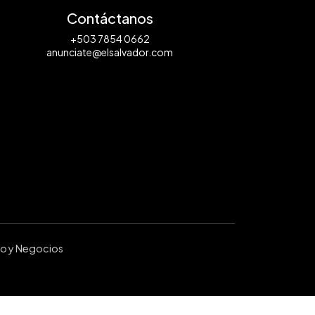
Contáctanos
+503 7854 0662
anunciate@elsalvador.com
ro y Negocios