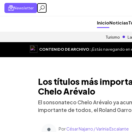
Newsletter
Inicio
Noticias
T
Turismo
La
CONTENIDO DE ARCHIVO:
¡Estás navegando en el
Los títulos más import
Chelo Arévalo
El sonsonateco Chelo Arévalo ya acumul
importante de todos, el Roland Garr
Por
César Najarro / Varinia Escalante