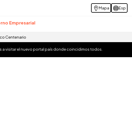
Mapa
Esp
rno Empresarial
ico Centenario
os a visitar el nuevo portal país donde coincidimos todos.