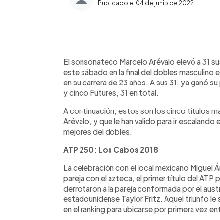
Publicado el 04 de junio de 2022
0:00
Facebook
Twitter
►
Escuchar artículo
El sonsonateco Marcelo Arévalo elevó a 31 su
este sábado en la final del dobles masculino e
en su carrera de 23 años. A sus 31, ya ganó s
y cinco Futures, 31 en total.
A continuación, estos son los cinco títulos 
Arévalo, y que le han valido para ir escalando 
mejores del dobles.
ATP 250: Los Cabos 2018
La celebración con el local mexicano Miguel 
pareja con el azteca, el primer título del ATP 
derrotaron a la pareja conformada por el austr
estadounidense Taylor Fritz. Aquel triunfo le
en el ranking para ubicarse por primera vez en