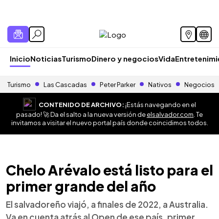
Inicio
Noticias
Turismo
Dinero y negocios
Vida
Entretenim
Turismo
Las Cascadas
Peter Parker
Nativos
Negocios
CONTENIDO DE ARCHIVO:
¡Estás navegando en el
pasado! 🚀 Da el salto a la nueva versión de
elsalvador.com
. Te
invitamos a visitar el nuevo portal país donde coincidimos todos.
Chelo Arévalo está listo para el
primer grande del año
El salvadoreño viajó, a finales de 2022, a Australia.
Va en cuenta atrás al Open de ese país, primer