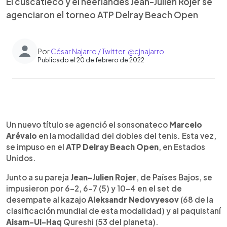
El cuscatleco y el neerlandés Jean-Julien Rojer se
agenciaron el torneo ATP Delray Beach Open
Por
César Najarro / Twitter: @cjnajarro
Publicado el 20 de febrero de 2022
0:00
►
Escuchar artículo
Un nuevo título se agenció el sonsonateco
Marcelo
Arévalo
en la modalidad del dobles del tenis. Esta vez,
se impuso en el
ATP Delray Beach Open
, en Estados
Unidos.
Junto a su pareja
Jean-Julien Rojer
, de Países Bajos, se
impusieron por 6-2, 6-7 (5) y 10-4 en el set de
desempate al kazajo
Aleksandr Nedovyesov
(68 de la
clasificación mundial de esta modalidad) y al paquistaní
Aisam-Ul-Haq
Qureshi (53 del planeta).