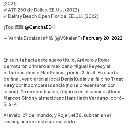
(2021)
✅ ATP 250 de Dallas, EE.UU. (2022)
✅ Delray Beach Open Florida, EE.UU. (2022)
¡Top 👏🏻!
@CanchaEDH
— Varinia Escalante® 🐭 (@VSkalanT)
February 20, 2022
En su ruta hacia este nuevo título, Arévalo y Rojer
derrotaron primero al mexicano Miguel Reyes y al
estadounidense Max Schnur, por
6-2
,
6-3
. En cuartos
de final, vencieron al local
Denis Kudla
y al filipino
Treat
Huey
por incomparescencia (no se presentaron por
lesión). Ya en semifinales, dejaron en el camino al local
Marcos Girón
y al mexicano
Hans Hach Verdugo
, por 6-
3, 6-4.
Arévalo, 27 del mundo, y Rojer, el 36, subirán en el
ránking una vez esté actualizado.