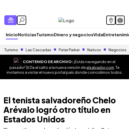
Inicio
Noticias
Turismo
Dinero y negocios
Vida
Entretenim
Turismo
Las Cascadas
Peter Parker
Nativos
Negocios
CONTENIDO DE ARCHIVO:
¡Estás navegando en el
pasado! 🚀 Da el salto a la nueva versión de
elsalvador.com
. Te
invitamos a visitar el nuevo portal país donde coincidimos todos.
El tenista salvadoreño Chelo
Arévalo logró otro título en
Estados Unidos