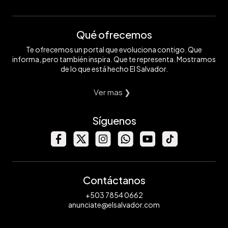
Qué ofrecemos
Te ofrecemos un portal que evoluciona contigo. Que
informa, pero también inspira. Que te representa. Mostramos
de lo que está hecho El Salvador.
Ver mas ❯
Síguenos
Contáctanos
+503 7854 0662
anunciate@elsalvador.com