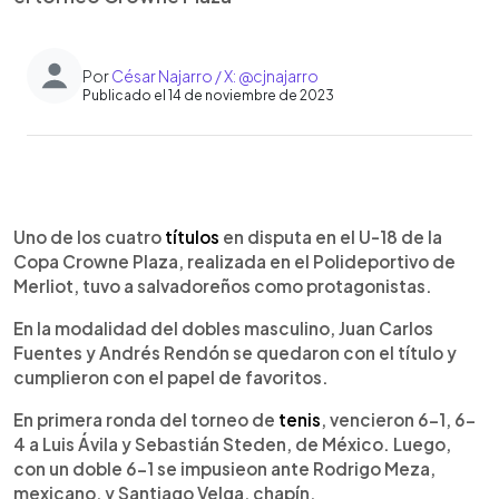
Por
César Najarro / X: @cjnajarro
Publicado el 14 de noviembre de 2023
0:00
►
Escuchar artículo
Uno de los cuatro
títulos
en disputa en el U-18 de la
Copa Crowne Plaza, realizada en el Polideportivo de
Merliot, tuvo a salvadoreños como protagonistas.
En la modalidad del dobles masculino, Juan Carlos
Fuentes y Andrés Rendón se quedaron con el título y
cumplieron con el papel de favoritos.
En primera ronda del torneo de
tenis
, vencieron 6-1, 6-
4 a Luis Ávila y Sebastián Steden, de México. Luego,
con un doble 6-1 se impusieon ante Rodrigo Meza,
mexicano, y Santiago Velga, chapín.