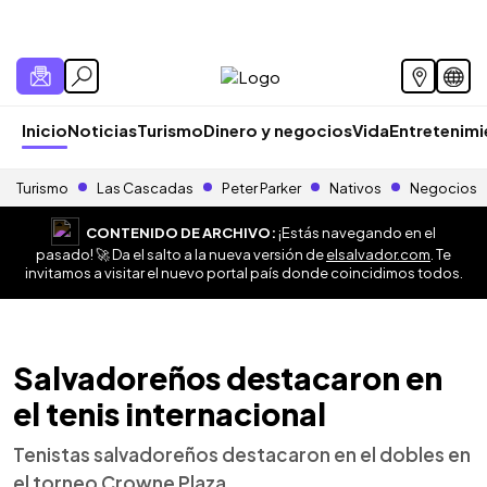
Inicio
Noticias
Turismo
Dinero y negocios
Vida
Entretenim
Turismo
Las Cascadas
Peter Parker
Nativos
Negocios
CONTENIDO DE ARCHIVO:
¡Estás navegando en el
pasado! 🚀 Da el salto a la nueva versión de
elsalvador.com
. Te
invitamos a visitar el nuevo portal país donde coincidimos todos.
Salvadoreños destacaron en
el tenis internacional
Tenistas salvadoreños destacaron en el dobles en
el torneo Crowne Plaza