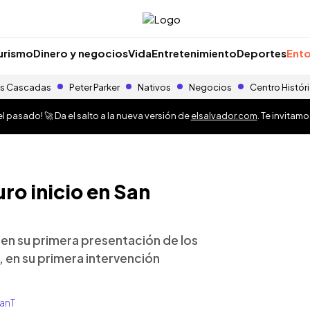
urismo
Dinero y negocios
Vida
Entretenimiento
Deportes
Ento
s Cascadas
Peter Parker
Nativos
Negocios
Centro Histór
 pasado! 🚀 Da el salto a la nueva versión de
elsalvador.com
. Te invitam
uro inicio en San
 en su primera presentación de los
 en su primera intervención
lanT