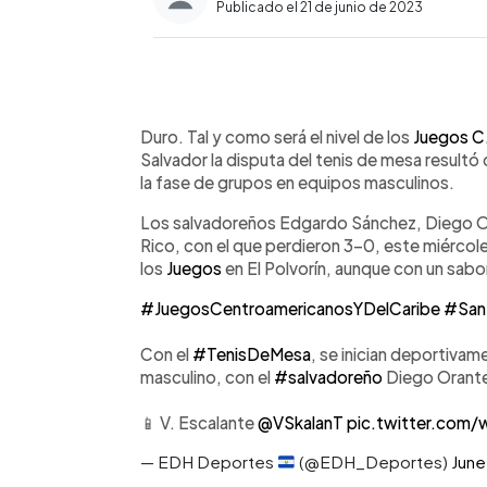
Publicado el 21 de junio de 2023
0:00
Facebook
Twitter
►
Escuchar artículo
Duro. Tal y como será el nivel de los
Juegos C.
Salvador la disputa del tenis de mesa resultó 
la fase de grupos en equipos masculinos.
Los salvadoreños Edgardo Sánchez, Diego Or
Rico, con el que perdieron 3-0, este miércole
los
Juegos
en El Polvorín, aunque con un sab
#JuegosCentroamericanosYDelCaribe
#San
Con el
#TenisDeMesa
, se inician deportivam
masculino, con el
#salvadoreño
Diego Orant
📱 V. Escalante
@VSkalanT
pic.twitter.com
— EDH Deportes
(@EDH_Deportes)
June