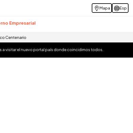
Mapa
Esp
rno Empresarial
ico Centenario
os a visitar el nuevo portal país donde coincidimos todos.