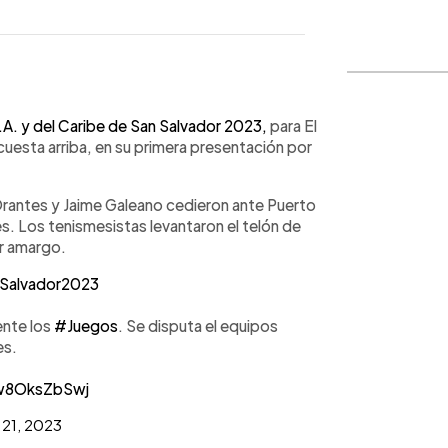
WhatsApp
Copiar link
A. y del Caribe de San Salvador 2023,
para El
cuesta arriba, en su primera presentación por
antes y Jaime Galeano cedieron ante Puerto
s. Los tenismesistas levantaron el telón de
or amargo.
Salvador2023
ente los
#Juegos
. Se disputa el equipos
es.
/w8OksZbSwj
 21, 2023