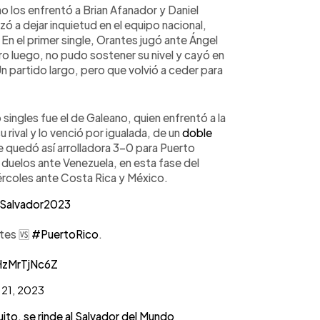
o los enfrentó a Brian Afanador y Daniel
ó a dejar inquietud en el equipo nacional,
 En el primer single, Orantes jugó ante Ángel
ero luego, no pudo sostener su nivel y cayó en
 Un partido largo, pero que volvió a ceder para
singles fue el de Galeano, quien enfrentó a la
 rival y lo venció por igualada, de un
doble
erie quedó así arrolladora 3-0 para Puerto
s duelos ante Venezuela, en esta fase del
ércoles ante Costa Rica y México.
Salvador2023
es 🆚️
#PuertoRico
.
/HzMrTjNc6Z
 21, 2023
ito, se rinde al Salvador del Mundo