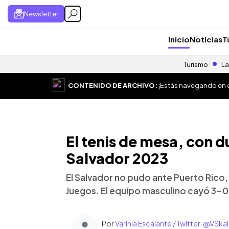
Newsletter
Inicio
Noticias
T
Turismo
La
CONTENIDO DE ARCHIVO:
¡Estás navegando en el
El tenis de mesa, con d
Salvador 2023
El Salvador no pudo ante Puerto Rico,
Juegos. El equipo masculino cayó 3-0,
Por
Varinia Escalante / Twitter: @VSka