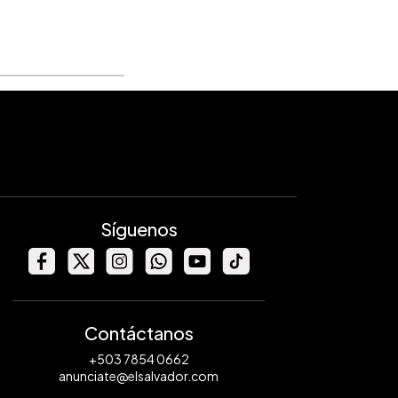
Síguenos
Contáctanos
+503 7854 0662
anunciate@elsalvador.com