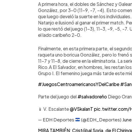
A primera hora, el dobles de Sánchez y Galean
González, por 3-0 (11-9, -7, -4). Esto comenz
que luego develó la suerte en los individuales.
Natanjo e ilusionó al ganar el primer match. P
lo que restó del juego (1-3), 11-3, -9, -5, -7.
el lado caribeño 2-0.
Finalmente, en esta primera parte, el segundo 
raqueta uno boricua González, pero lo frenó su
11-7 y 11-8, de cierre en la eliminatoria. La s
Rico.A El Salvador, en hombres, les restan lo
Grupo I. El femenino juega más tarde este mi
#JuegosCentroamericanosYDelCaribe
#San
Parte del juego del
#salvadoreño
Diego Orant
📱 V. Escalante
@VSkalanT
pic.twitter.com
— EDH Deportes
(@EDH_Deportes)
June
MIRA TAMBIÉN: Cristóbal Soria, de El Chiringu