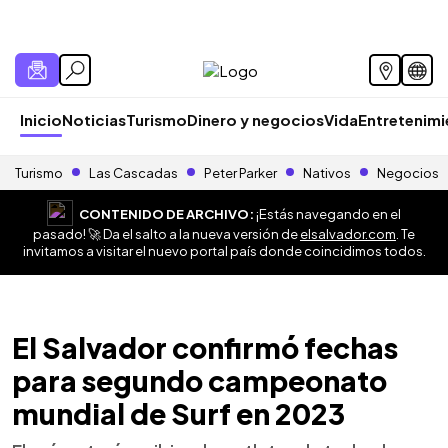
Inicio
Noticias
Turismo
Dinero y negocios
Vida
Entretenim
Turismo
Las Cascadas
Peter Parker
Nativos
Negocios
CONTENIDO DE ARCHIVO:
¡Estás navegando en el
pasado! 🚀 Da el salto a la nueva versión de
elsalvador.com
. Te
invitamos a visitar el nuevo portal país donde coincidimos todos.
El Salvador confirmó fechas
para segundo campeonato
mundial de Surf en 2023