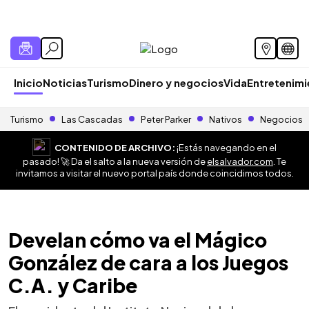
Inicio
Noticias
Turismo
Dinero y negocios
Vida
Entretenim
Turismo
Las Cascadas
Peter Parker
Nativos
Negocios
CONTENIDO DE ARCHIVO:
¡Estás navegando en el
pasado! 🚀 Da el salto a la nueva versión de
elsalvador.com
. Te
invitamos a visitar el nuevo portal país donde coincidimos todos.
Develan cómo va el Mágico
González de cara a los Juegos
C.A. y Caribe