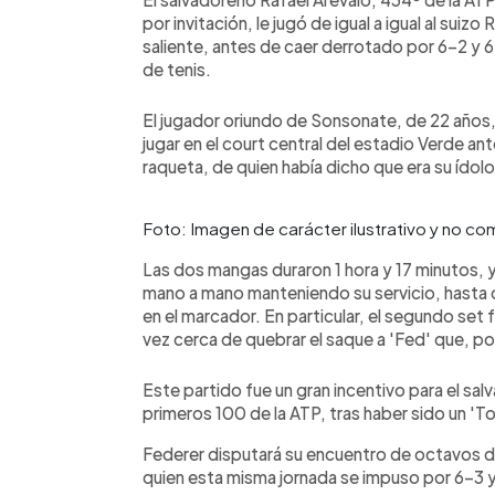
por invitación, le jugó de igual a igual al sui
saliente, antes de caer derrotado por 6-2 y 
de tenis.
El jugador oriundo de Sonsonate, de 22 años
jugar en el court central del estadio Verde an
raqueta, de quien había dicho que era su ídolo
Foto: Imagen de carácter ilustrativo y no c
Las dos mangas duraron 1 hora y 17 minutos, 
mano a mano manteniendo su servicio, hasta q
en el marcador. En particular, el segundo set 
vez cerca de quebrar el saque a 'Fed' que, 
Este partido fue un gran incentivo para el sal
primeros 100 de la ATP, tras haber sido un 'To
Federer disputará su encuentro de octavos de
quien esta misma jornada se impuso por 6-3 y 