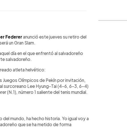
WhatsApp
Copiar link
er Federer
anunció este jueves su retiro del
 será un Gran Slam.
quel día en el que enfrentó al salvadoreño
orte salvadoreño.
aureado atleta helvético:
os Juegos Olímpicos de Pekín por invitación,
al surcoreano Lee Hyung-Tai (4-6, 6-3, 6-4)
rer (N.1), número 1 saliente del tenis mundial.
 del mundo, ha hecho historia. Yo igual voy a
lvadoreño que se ha metido de forma