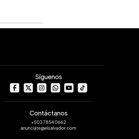
Síguenos
Contáctanos
+503 7854 0662
anunciate@elsalvador.com