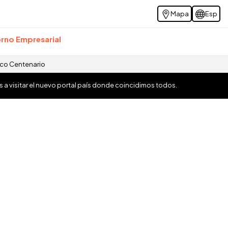
Mapa
Esp
rno Empresarial
ico Centenario
os a visitar el nuevo portal país donde coincidimos todos.