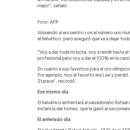
mejor", señaló.
Foto: AFP
Volviendo al encuentro con el número uno mun
el helvético, pero aseguró que va a dejar todo
"Voy a dar toda mi lucha, voy a rendir hasta el f
profesional pero voy a dar el 100% en la canch
En cuanto a sus favoritos para el oro olímpico,
Por ejemplo, hoy el favorito era Lee y perdió.
Starace", recordó.
Ese mismo día
El helvético enfrentará al salvadoreño Rafael 
instancia del torneo, que le ganó al surcorea
El anhelado día
El salvadoreño Rafael Arévalo, 434º de la ATP