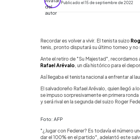
Publicado el 15 de septiembre de 2022
0:00
Facebook
Twitter
►
Escuchar artículo
Recordar es volver a vivir. El tenista suizo
Rog
tenis, pronto disputará su último torneo y no
Ante el retiro de "Su Majestad", recordamos a
Rafael Arévalo
, un día histórico para el dep
Así llegaba el tenista nacional a enfrentar al l
El salvadoreño Rafael Arévalo, quien llegó a l
se impuso sorpresivamente en primera ronda 
y será rival en la segunda del suizo Roger Fede
Foto: AFP
"¿Jugar con Federer? Es todavía el número uno
dar el 100% en el partido", adelantó este sa