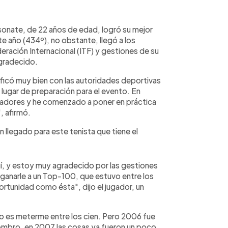
nsonate, de 22 años de edad, logró su mejor
ste año (434º), no obstante, llegó a los
eración Internacional (ITF) y gestiones de su
gradecido.
ificó muy bien con las autoridades deportivas
lugar de preparación para el evento. En
adores y he comenzado a poner en práctica
, afirmó.
n llegado para este tenista que tiene el
í, y estoy muy agradecido por las gestiones
ganarle a un Top-100, que estuvo entre los
rtunidad como ésta", dijo el jugador, un
o es meterme entre los cien. Pero 2006 fue
hombro, en 2007 las cosas ya fueron un poco