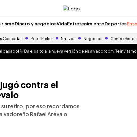
urismo
Dinero y negocios
Vida
Entretenimiento
Deportes
Ento
s Cascadas
Peter Parker
Nativos
Negocios
Centro Histór
 pasado! 🚀 Da el salto a la nueva versión de
elsalvador.com
. Te invitam
jugó contra el
évalo
ó su retiro, por eso recordamos
salvadoreño Rafael Arévalo