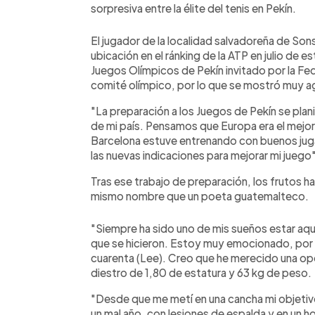
sorpresiva entre la élite del tenis en Pekín.
El jugador de la localidad salvadoreña de So
ubicación en el ránking de la ATP en julio de e
Juegos Olímpicos de Pekín invitado por la Fed
comité olímpico, por lo que se mostró muy a
"La preparación a los Juegos de Pekín se plan
de mi país. Pensamos que Europa era el mejor 
Barcelona estuve entrenando con buenos jug
las nuevas indicaciones para mejorar mi juego"
Tras ese trabajo de preparación, los frutos ha
mismo nombre que un poeta guatemalteco.
"Siempre ha sido uno de mis sueños estar aqu
que se hicieron. Estoy muy emocionado, por 
cuarenta (Lee). Creo que he merecido una opo
diestro de 1,80 de estatura y 63 kg de peso.
"Desde que me metí en una cancha mi objetiv
un mal año, con lesiones de espalda y en un 