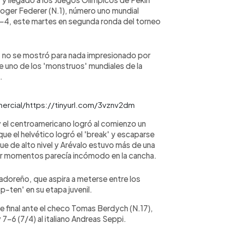
zo Roger Federer (N.1), número uno mundial
6-4, este martes en segunda ronda del torneo
, no se mostró para nada impresionado por
te uno de los 'monstruos' mundiales de la
.
omercial/https://tinyurl.com/3vznv2dm
y el centroamericano logró al comienzo un
ue el helvético logró el 'break' y escaparse
fue de alto nivel y Arévalo estuvo más de una
por momentos parecía incómodo en la cancha.
vadoreño, que aspira a meterse entre los
p-ten' en su etapa juvenil.
 final ante el checo Tomas Berdych (N.17),
7-6 (7/4) al italiano Andreas Seppi.