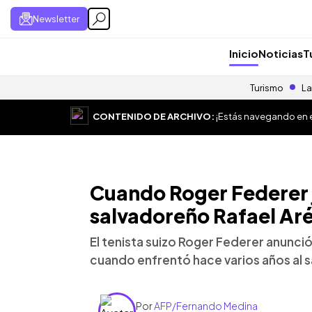
Newsletter
Inicio
Noticias
T
Turismo
La
CONTENIDO DE ARCHIVO:
¡Estás navegando en el
Cuando Roger Federer 
salvadoreño Rafael Ar
El tenista suizo Roger Federer anunci
cuando enfrentó hace varios años al 
Por
AFP/Fernando Medina