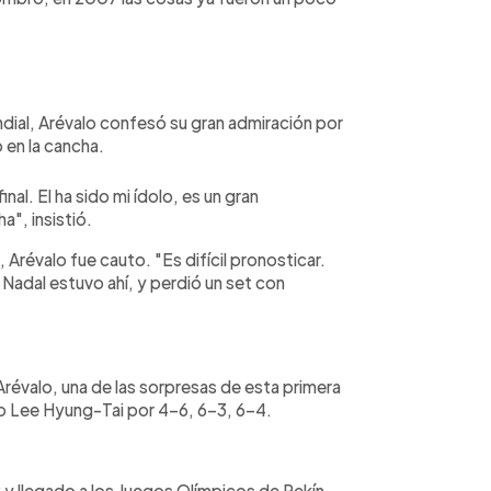
dial, Arévalo confesó su gran admiración por
 en la cancha.
inal. El ha sido mi ídolo, es un gran
a", insistió.
 Arévalo fue cauto. "Es difícil pronosticar.
 Nadal estuvo ahí, y perdió un set con
Arévalo, una de las sorpresas de esta primera
no Lee Hyung-Tai por 4-6, 6-3, 6-4.
 y llegado a los Juegos Olímpicos de Pekín