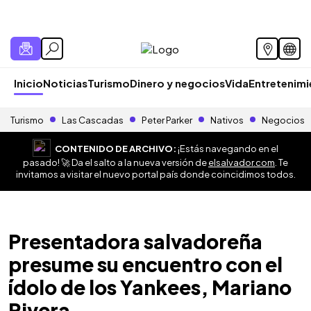
Inicio
Noticias
Turismo
Dinero y negocios
Vida
Entretenim
Turismo
Las Cascadas
Peter Parker
Nativos
Negocios
CONTENIDO DE ARCHIVO:
¡Estás navegando en el
pasado! 🚀 Da el salto a la nueva versión de
elsalvador.com
. Te
invitamos a visitar el nuevo portal país donde coincidimos todos.
Presentadora salvadoreña
presume su encuentro con el
ídolo de los Yankees, Mariano
Rivera