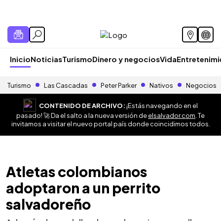
Inicio
Noticias
Turismo
Dinero y negocios
Vida
Entretenim
Turismo
Las Cascadas
Peter Parker
Nativos
Negocios
CONTENIDO DE ARCHIVO:
¡Estás navegando en el
pasado! 🚀 Da el salto a la nueva versión de
elsalvador.com
. Te
invitamos a visitar el nuevo portal país donde coincidimos todos.
Atletas colombianos
adoptaron a un perrito
salvadoreño