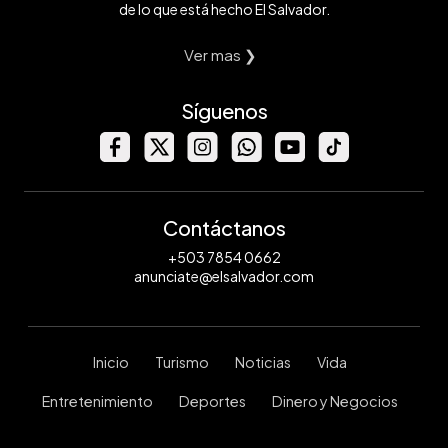
de lo que está hecho El Salvador.
Ver mas ❯
Síguenos
Contáctanos
+503 7854 0662
anunciate@elsalvador.com
Inicio
Turismo
Noticias
Vida
Entretenimiento
Deportes
Dinero y Negocios