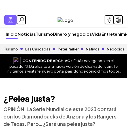
Inicio
Noticias
Turismo
Dinero y negocios
Vida
Entretenim
Turismo
Las Cascadas
Peter Parker
Nativos
Negocios
CONTENIDO DE ARCHIVO:
¡Estás navegando en el
pasado! 🚀 Da el salto a la nueva versión de
elsalvador.com
. Te
invitamos a visitar el nuevo portal país donde coincidimos todos.
¿Pelea justa?
OPINIÓN. La Serie Mundial de este 2023 contará
con los Diamondbacks de Arizona y los Rangers
de Texas. Pero… ¿Será una pelea justa?