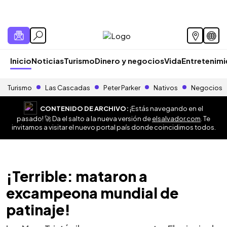
Inicio
Noticias
Turismo
Dinero y negocios
Vida
Entretenim
Turismo
Las Cascadas
Peter Parker
Nativos
Negocios
CONTENIDO DE ARCHIVO:
¡Estás navegando en el
pasado! 🚀 Da el salto a la nueva versión de
elsalvador.com
. Te
invitamos a visitar el nuevo portal país donde coincidimos todos.
¡Terrible: mataron a
excampeona mundial de
patinaje!