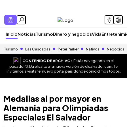
Inicio
Noticias
Turismo
Dinero y negocios
Vida
Entretenim
Turismo
Las Cascadas
Peter Parker
Nativos
Negocios
CONTENIDO DE ARCHIVO:
¡Estás navegando en el
pasado! 🚀 Da el salto a la nueva versión de
elsalvador.com
. Te
invitamos a visitar el nuevo portal país donde coincidimos todos.
Medallas al por mayor en
Alemania para Olimpiadas
Especiales El Salvador