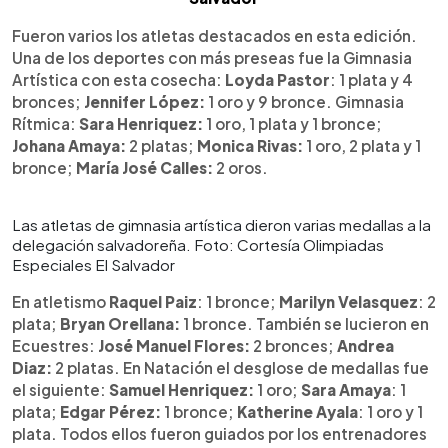
Fueron varios los atletas destacados en esta edición.
Una de los deportes con más preseas fue la Gimnasia
Artística con esta cosecha:
Loyda Pastor
: 1 plata y 4
bronces;
Jennifer López:
1 oro y 9 bronce. Gimnasia
Rítmica:
Sara Henriquez:
1 oro, 1 plata y 1 bronce;
Johana Amaya:
2 platas;
Monica Rivas:
1 oro, 2 plata y 1
bronce;
María José Calles:
2 oros.
Las atletas de gimnasia artística dieron varias medallas a la
delegación salvadoreña. Foto: Cortesía Olimpiadas
Especiales El Salvador
En atletismo
Raquel Paiz
: 1 bronce;
Marilyn Velasquez
: 2
plata;
Bryan Orellana:
1 bronce. También se lucieron en
Ecuestres:
José Manuel Flores:
2 bronces;
Andrea
Diaz:
2 platas. En Natación el desglose de medallas fue
el siguiente:
Samuel Henriquez:
1 oro;
Sara Amaya
: 1
plata;
Edgar Pérez:
1 bronce;
Katherine Ayala
: 1 oro y 1
plata. Todos ellos fueron guiados por los entrenadores