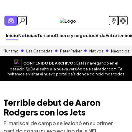
Inicio
Noticias
Turismo
Dinero y negocios
Vida
Entretenim
Turismo
Las Cascadas
Peter Parker
Nativos
Negocios
CONTENIDO DE ARCHIVO:
¡Estás navegando en el
pasado! 🚀 Da el salto a la nueva versión de
elsalvador.com
. Te
invitamos a visitar el nuevo portal país donde coincidimos todos.
Terrible debut de Aaron
Rodgers con los Jets
El mariscal de campo se lesionó en su primer
partido con su nuevo equipo de la NFL