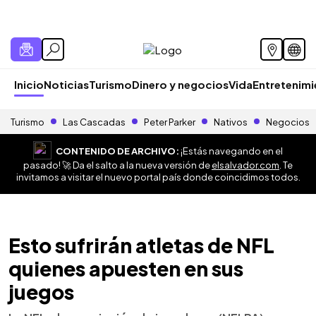
Inicio
Noticias
Turismo
Dinero y negocios
Vida
Entretenim
Turismo
Las Cascadas
Peter Parker
Nativos
Negocios
CONTENIDO DE ARCHIVO:
¡Estás navegando en el
pasado! 🚀 Da el salto a la nueva versión de
elsalvador.com
. Te
invitamos a visitar el nuevo portal país donde coincidimos todos.
Esto sufrirán atletas de NFL
quienes apuesten en sus
juegos