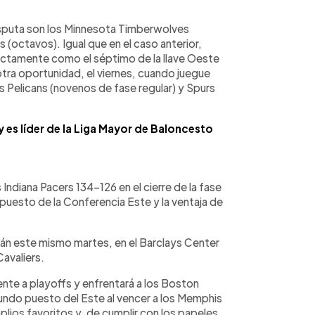
disputa son los Minnesota Timberwolves
 (octavos). Igual que en el caso anterior,
ectamente como el séptimo de la llave Oeste
otra oportunidad, el viernes, cuando juegue
s Pelicans (novenos de fase regular) y Spurs
 es líder de la Liga Mayor de Baloncesto
Indiana Pacers 134-126 en el cierre de la fase
 puesto de la Conferencia Este y la ventaja de
irán este mismo martes, en el Barclays Center
Cavaliers.
nte a playoffs y enfrentará a los Boston
undo puesto del Este al vencer a los Memphis
lios favoritos y, de cumplir con los papeles,