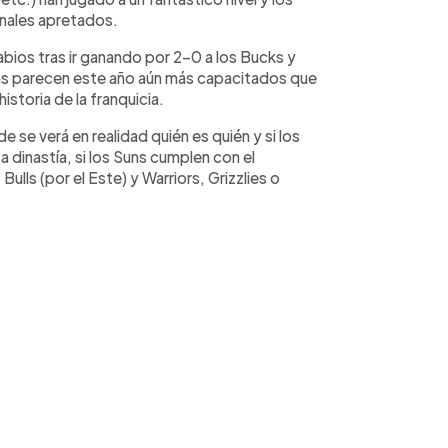
inales apretados.
abios tras ir ganando por 2-0 a los Bucks y
uns parecen este año aún más capacitados que
historia de la franquicia.
 se verá en realidad quién es quién y si los
dinastía, si los Suns cumplen con el
Bulls (por el Este) y Warriors, Grizzlies o