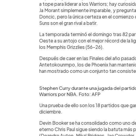
a tope para liderar a los Warriors; hay curiosi
Ja Morant simplemente imparable, y preguntas
Doncic, pero la única certeza en el comienzo 
Suns son el gran rival a batir.
La temporada terminó el domingo tras 82 part
Oeste a su antojo con el mejor récord de la li
los Memphis Grizzlies (56-26).
Después de caer en las Finales del año pasad
Antetokounmpo, los de Phoenix han mantenid
han mostrado como un conjunto tan consist
Stephen Curry durante una jugada del partid
Warriors por NBA. Foto: AFP
Una prueba de ello son los 18 partidos que g
diciembre.
Devin Booker se ha consolidado como uno de 
eterno Chris Paul sigue siendo la batuta más pr
(Deandre Ayton, Mikal Bridges, Jae Crowder, e