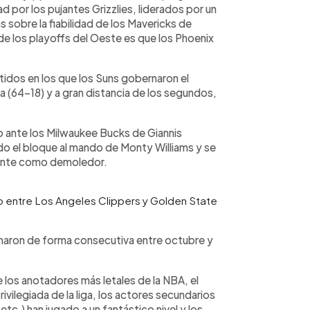
dad por los pujantes Grizzlies, liderados por un
 sobre la fiabilidad de los Mavericks de
de los playoffs del Oeste es que los Phoenix
idos en los que los Suns gobernaron el
ga (64-18) y a gran distancia de los segundos,
o ante los Milwaukee Bucks de Giannis
o el bloque al mando de Monty Williams y se
ente como demoledor.
o entre Los Angeles Clippers y Golden State
anaron de forma consecutiva entre octubre y
los anotadores más letales de la NBA, el
ivilegiada de la liga, los actores secundarios
tc.) han jugado a un fantástico nivel y los