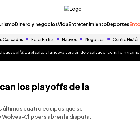
urismo
Dinero y negocios
Vida
Entretenimiento
Deportes
Ento
s Cascadas
Peter Parker
Nativos
Negocios
Centro Histór
 pasado! 🚀 Da el salto a la nueva versión de
elsalvador.com
. Te invitam
an los playoffs de la
a
os últimos cuatro equipos que se
 y Wolves-Clippers abren la disputa.