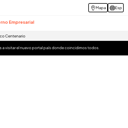
Mapa
Esp
rno Empresarial
ico Centenario
os a visitar el nuevo portal país donde coincidimos todos.