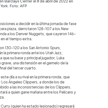
en Barclays Center el 8 de abril de 2022 en
 York. Foto: AFP
iones a decidir en la última jornada de fase
rcera plaza, derrotaron 128-107 a los New
 ronda a los Denver Nuggets, que cayeron 146-
 en el tiempo extra.
ron 130-120 a los San Antonio Spurs,
rán la primera ronda ante los Utah Jazz,
 ya que su base y principal jugador, Luka
 grave, una distensión en el gemelo de la
final del tercer cuarto.
te día a su rival en la primera ronda, que
y Los Ángeles Clippers, a donde los de
bido a las inconsistencias de los Clippers.
tará a quien gane mañana entre los Pelicans y
za.
 Curry (quien ha estado lesionado) regresará