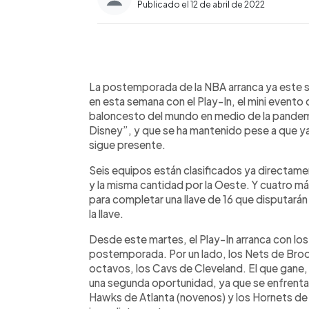
Publicado el 12 de abril de 2022
0:00
Facebook
Twitter
►
Escuchar artículo
La postemporada de la NBA arranca ya este s
en esta semana con el Play-In, el mini evento 
baloncesto del mundo en medio de la pandemi
Disney”, y que se ha mantenido pese a que ya
sigue presente.
Seis equipos están clasificados ya directame
y la misma cantidad por la Oeste. Y cuatro m
para completar una llave de 16 que disputarán 
la llave.
Desde este martes, el Play-In arranca con lo
postemporada. Por un lado, los Nets de Brook
octavos, los Cavs de Cleveland. El que gane, 
una segunda oportunidad, ya que se enfrentar
Hawks de Atlanta (novenos) y los Hornets de 