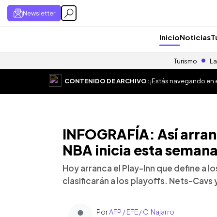
Newsletter
Inicio
Noticias
T
Turismo
La
CONTENIDO DE ARCHIVO:
¡Estás navegando en el
INFOGRAFÍA: Así arranc
NBA inicia esta seman
Hoy arranca el Play-Inn que define a l
clasificarán a los playoffs. Nets-Cavs
Por
AFP / EFE / C. Najarro