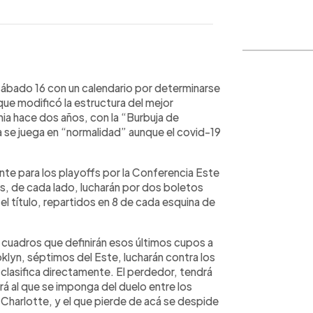
WhatsApp
Copiar link
ábado 16 con un calendario por determinarse
que modificó la estructura del mejor
a hace dos años, con la “Burbuja de
 se juega en “normalidad” aunque el covid-19
nte para los playoffs por la Conferencia Este
ás, de cada lado, lucharán por dos boletos
el título, repartidos en 8 de cada esquina de
s cuadros que definirán esos últimos cupos a
lyn, séptimos del Este, lucharán contra los
clasifica directamente. El perdedor, tendrá
á al que se imponga del duelo entre los
Charlotte, y el que pierde de acá se despide