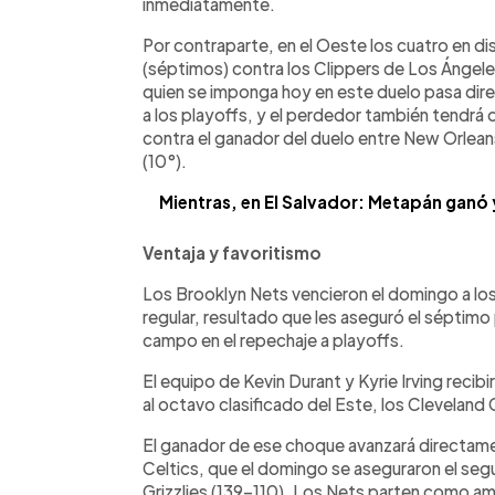
inmediatamente.
Por contraparte, en el Oeste los cuatro en 
(séptimos) contra los Clippers de Los Ángeles
quien se imponga hoy en este duelo pasa dir
a los playoffs, y el perdedor también tendrá 
contra el ganador del duelo entre New Orlean
(10°).
Mientras, en El Salvador: Metapán ganó y
Ventaja y favoritismo
Los Brooklyn Nets vencieron el domingo a los 
regular, resultado que les aseguró el séptimo
campo en el repechaje a playoffs.
El equipo de Kevin Durant y Kyrie Irving recib
al octavo clasificado del Este, los Cleveland 
El ganador de ese choque avanzará directame
Celtics, que el domingo se aseguraron el seg
Grizzlies (139-110). Los Nets parten como amp