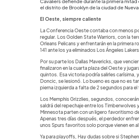
Cavaliers defiende durante la primera mitad 
el distrito de Brooklyn de la ciudad de Nueva
El Oeste, siempre caliente
La Conferencia Oeste contaba con menos posic
regular. Los Golden State Warriors, con la te
Orleans Pelicans y enfrentarán en la primera
141 ante los ya eliminados Los Ángeles Lakers
Por su parte los Dallas Mavericks, que vencie
finalizaron en la cuarta plaza del Oeste y juga
quintos. Esa victoria podría salirles carísima,
Doncic, se lesionó. Lo bueno es que no es tan
pierna izquierda a falta de 2 segundos para el 
Los Memphis Grizzlies, segundos, conocerán es
saldrá del repechaje entre los Timberwolves 
Minnesota parten con un ligero favoritismo de
Apenas tres días después, el perdedor enfren
unos Spurs favoritos solo porque vienen en al
Ya para playoffs, Hay dudas sobre si Stephen