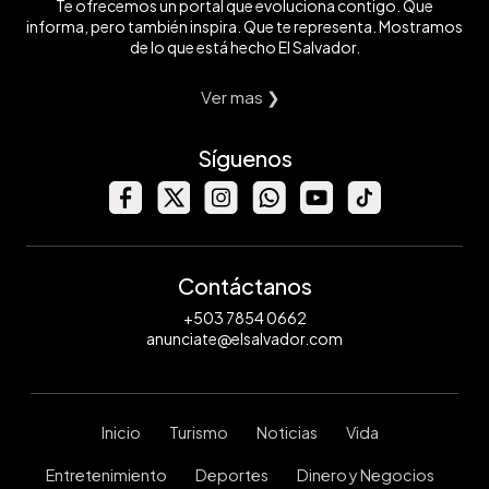
Te ofrecemos un portal que evoluciona contigo. Que
informa, pero también inspira. Que te representa. Mostramos
de lo que está hecho El Salvador.
Ver mas ❯
Síguenos
Contáctanos
+503 7854 0662
anunciate@elsalvador.com
Inicio
Turismo
Noticias
Vida
Entretenimiento
Deportes
Dinero y Negocios