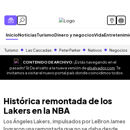
Inicio
Noticias
Turismo
Dinero y negocios
Vida
Entretenim
Turismo
Las Cascadas
Peter Parker
Nativos
Negocios
CONTENIDO DE ARCHIVO:
¡Estás navegando en el
pasado! 🚀 Da el salto a la nueva versión de
elsalvador.com
. Te
invitamos a visitar el nuevo portal país donde coincidimos todos.
Histórica remontada de los
Lakers en la NBA
Los Ángeles Lakers, impulsados por LeBron James
lograron una remontada que no se daba desde