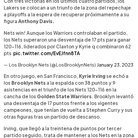
Con tres victorias en los últimos cuatro partidos, los
Lakers se colocan a un triunfo de la zona del repechaje
a playoffs a la espera de recuperar próximamente a su
figura
Anthony Davis.
Nets win! Aunque los Warriors controlaban el partido,
los Nets superaron una desventaja de 17 pts para ganar
120-116, liderados por Claxton y Kyrie q combinaron 62
pts.
pic.twitter.com/EvEJfnn8TA
— Los Brooklyn Nets (@LosBrooklynNets)
January 23, 2023
En otro juego, en San Francisco,
Kyrie Irving
se echó a
los
Brooklyn Nets
a la espalda con 38 puntos y 9
asistencias en el triunfo de los Nets 120-116 en la
cancha de los
Golden State Warriors
. Brooklyn levantó
una desventaja de 17 puntos frente a los vigentes
campeones, que tenían de vuelta a Stephen Curry y sus
otras figuras tras un partido de descanso.
Irving, que llegó a la treintena de puntos por tercer
partido seguido, trata de mantener a los Nets en la zona