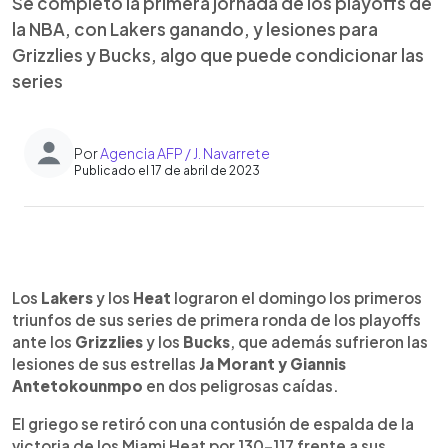
Se completó la primera jornada de los playoffs de
la NBA, con Lakers ganando, y lesiones para
Grizzlies y Bucks, algo que puede condicionar las
series
Por
Agencia AFP / J. Navarrete
Publicado el 17 de abril de 2023
0:00
►
Escuchar artículo
Los
Lakers
y los
Heat
lograron el domingo los primeros
triunfos de sus series de primera ronda de los playoffs
ante los
Grizzlies
y los
Bucks
, que además sufrieron las
lesiones de sus estrellas
Ja Morant y Giannis
Antetokounmpo
en dos peligrosas caídas.
El griego se retiró con una contusión de espalda de la
victoria de los Miami Heat por 130-117 frente a sus