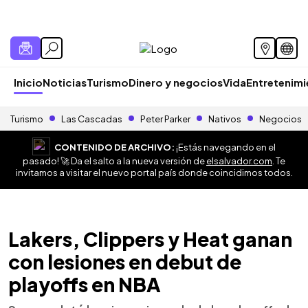
Inicio
Noticias
Turismo
Dinero y negocios
Vida
Entretenim
Turismo
Las Cascadas
Peter Parker
Nativos
Negocios
CONTENIDO DE ARCHIVO:
¡Estás navegando en el
pasado! 🚀 Da el salto a la nueva versión de
elsalvador.com
. Te
invitamos a visitar el nuevo portal país donde coincidimos todos.
Lakers, Clippers y Heat ganan
con lesiones en debut de
playoffs en NBA