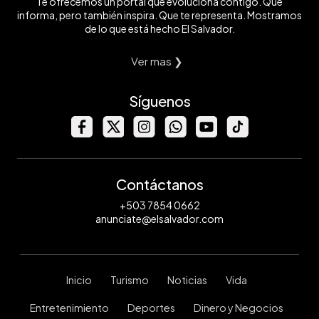
Te ofrecemos un portal que evoluciona contigo. Que
informa, pero también inspira. Que te representa. Mostramos
de lo que está hecho El Salvador.
Ver mas ❯
Síguenos
Contáctanos
+503 7854 0662
anunciate@elsalvador.com
Inicio
Turismo
Noticias
Vida
Entretenimiento
Deportes
Dinero y Negocios