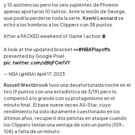
y 10 asistencias pero los seis suplentes de Phoenix
apenas aportaron 10 tantos. Ante la lesión de George,
que podría perderse toda la serie,
Kawhi Leonard
se
echó a los hombros a los Clippers con 38 puntos.
After a PACKED weekend of Game 1 action 🍿
A look at the updated bracket 👀
#NBAPlayoffs
presented by Google Pixel
pic.twitter.com/sBhjFOefVY
— NBA (@NBA)
April 17, 2023
Russell Westbrook
tuvo una desafortunada noche en el
tiro (9 puntos con una estadística de 3/19) pero lo
compensó a lo grande con su protagonismo en el
minuto final. El base nueve veces All-Star, cuyo
rendimiento ha sido duramente cuestionado en los
últimos años, recuperó dos pelotas en ataque cuando
los Clippers tenían una ventaja de solo un punto (109-
108) a falta de un minuto.