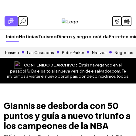
Inicio
Noticias
Turismo
Dinero y negocios
Vida
Entretenim
Turismo
Las Cascadas
Peter Parker
Nativos
Negocios
CONTENIDO DE ARCHIVO:
¡Estás navegando en el
pasado! 🚀 Da el salto a la nueva versión de
elsalvador.com
. Te
invitamos a visitar el nuevo portal país donde coincidimos todos.
Giannis se desborda con 50
puntos y guía a nuevo triunfo a
los campeones de la NBA