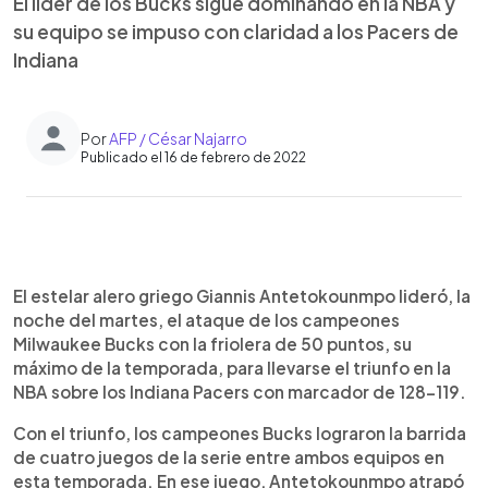
El líder de los Bucks sigue dominando en la NBA y
su equipo se impuso con claridad a los Pacers de
Indiana
Por
AFP / César Najarro
Publicado el 16 de febrero de 2022
0:00
►
Escuchar artículo
El estelar alero griego Giannis Antetokounmpo lideró, la
noche del martes, el ataque de los campeones
Milwaukee Bucks con la friolera de 50 puntos, su
máximo de la temporada, para llevarse el triunfo en la
NBA sobre los Indiana Pacers con marcador de 128-119.
Con el triunfo, los campeones Bucks lograron la barrida
de cuatro juegos de la serie entre ambos equipos en
esta temporada. En ese juego, Antetokounmpo atrapó