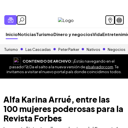
Inicio
Noticias
Turismo
Dinero y negocios
Vida
Entretenim
Turismo
Las Cascadas
Peter Parker
Nativos
Negocios
CONTENIDO DE ARCHIVO:
¡Estás navegando en el
pasado! 🚀 Da el salto a la nueva versión de
elsalvador.com
. Te
invitamos a visitar el nuevo portal país donde coincidimos todos.
Alfa Karina Arrué, entre las
100 mujeres poderosas para la
Revista Forbes