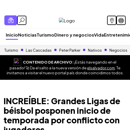
Inicio
Noticias
Turismo
Dinero y negocios
Vida
Entretenim
Turismo
Las Cascadas
Peter Parker
Nativos
Negocios
CONTENIDO DE ARCHIVO:
¡Estás navegando en el
pasado! 🚀 Da el salto a la nueva versión de
elsalvador.com
. Te
invitamos a visitar el nuevo portal país donde coincidimos todos.
INCREÍBLE: Grandes Ligas de
béisbol posponen inicio de
temporada por conflicto con
jugadores