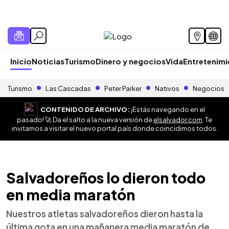
Inicio
Noticias
Turismo
Dinero y negocios
Vida
Entretenim
Turismo
Las Cascadas
Peter Parker
Nativos
Negocios
CONTENIDO DE ARCHIVO:
¡Estás navegando en el
pasado! 🚀 Da el salto a la nueva versión de
elsalvador.com
. Te
invitamos a visitar el nuevo portal país donde coincidimos todos.
Salvadoreños lo dieron todo
en media maratón
Nuestros atletas salvadoreños dieron hasta la
última gota en una mañanera media maratón de