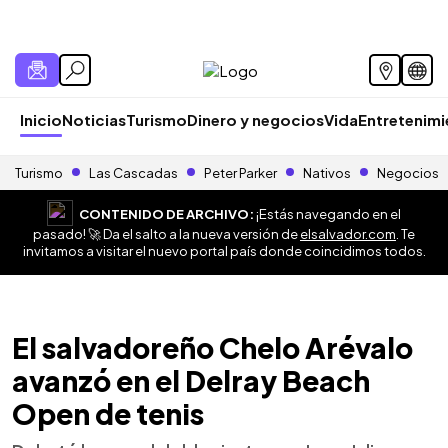
Inicio
Noticias
Turismo
Dinero y negocios
Vida
Entretenim
Turismo
Las Cascadas
Peter Parker
Nativos
Negocios
CONTENIDO DE ARCHIVO:
¡Estás navegando en el
pasado! 🚀 Da el salto a la nueva versión de
elsalvador.com
. Te
invitamos a visitar el nuevo portal país donde coincidimos todos.
El salvadoreño Chelo Arévalo
avanzó en el Delray Beach
Open de tenis