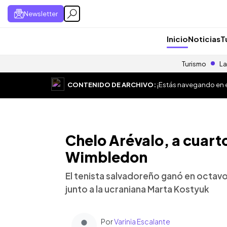
Newsletter
Inicio
Noticias
T
Turismo
La
CONTENIDO DE ARCHIVO:
¡Estás navegando en el
Chelo Arévalo, a cuarto
Wimbledon
El tenista salvadoreño ganó en octav
junto a la ucraniana Marta Kostyuk
Por
Varinia Escalante