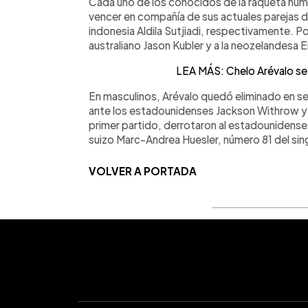
Cada uno de los conocidos de la raqueta núme
vencer en compañía de sus actuales parejas de
indonesia Aldila Sutjiadi, respectivamente. P
australiano Jason Kubler y a la neozelandesa E
LEA MÁS: Chelo Arévalo se
En masculinos, Arévalo quedó eliminado en s
ante los estadounidenses Jackson Withrow y 
primer partido, derrotaron al estadounidense
suizo Marc-Andrea Huesler, número 81 del sing
VOLVER A PORTADA