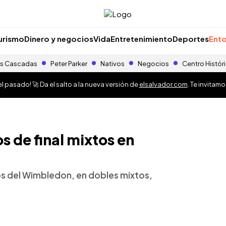
urismo
Dinero y negocios
Vida
Entretenimiento
Deportes
Ento
s Cascadas
Peter Parker
Nativos
Negocios
Centro Histór
 pasado! 🚀 Da el salto a la nueva versión de
elsalvador.com
. Te invitam
s de final mixtos en
os del Wimbledon, en dobles mixtos,