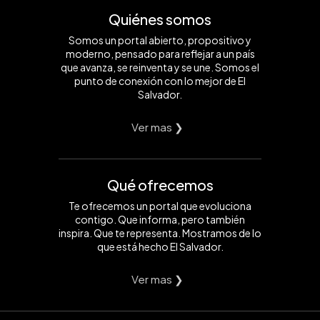
Quiénes somos
Somos un portal abierto, propositivo y
moderno, pensado para reflejar a un país
que avanza, se reinventa y se une. Somos el
punto de conexión con lo mejor de El
Salvador.
Ver mas ❯
Qué ofrecemos
Te ofrecemos un portal que evoluciona
contigo. Que informa, pero también
inspira. Que te representa. Mostramos de lo
que está hecho El Salvador.
Ver mas ❯