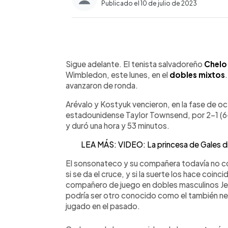
Publicado el 10 de julio de 2023
0:00
Facebook
Twitter
►
Escuchar artículo
Sigue adelante. El tenista salvadoreño
Chelo
Wimbledon, este lunes, en el
dobles mixtos
avanzaron de ronda.
Arévalo y Kostyuk vencieron, en la fase de octa
estadounidense Taylor Townsend, por 2-1 (6-
y duró una hora y 53 minutos.
LEA MÁS: VIDEO: La princesa de Gales dio 
El sonsonateco y su compañera todavía no co
si se da el cruce, y si la suerte los hace coinc
compañero de juego en dobles masculinos Jean-
podría ser otro conocido como el también n
jugado en el pasado.