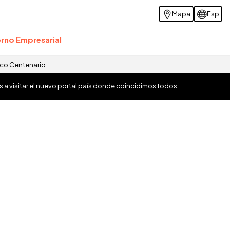
Mapa
Esp
rno Empresarial
ico Centenario
os a visitar el nuevo portal país donde coincidimos todos.