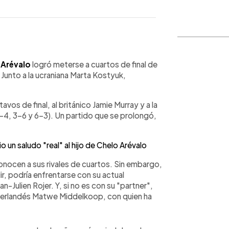
WhatsApp
Copiar link
 Arévalo
logró meterse a cuartos de final de
. Junto a la ucraniana Marta Kostyuk,
vos de final, al británico Jamie Murray y a la
4, 3-6 y 6-3). Un partido que se prolongó,
un saludo "real" al hijo de Chelo Arévalo
nocen a sus rivales de cuartos. Sin embargo,
idir, podría enfrentarse con su actual
Julien Rojer. Y, si no es con su "partner",
eerlandés Matwe Middelkoop, con quien ha