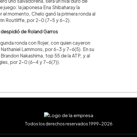
ro uno salvadoreña, será un rival duro de
 juego: la japonesa Ena Shibaharay la
or el momento, Chelo ganó la primera ronda al
rin Routliffe, por 2-0 (7-5 y 6-2).
 despidió de Roland Garros
egunda ronda con Rojer, con quien cayeron
Nathaniel Lammons, por 6-3 y 7-6(5). En su
 Brandon Nakashima, top 55 de la ATP, y al
les, por 2-0 (6-4 y 7-6(7)).
Todos los derechos reservados 1999-2026