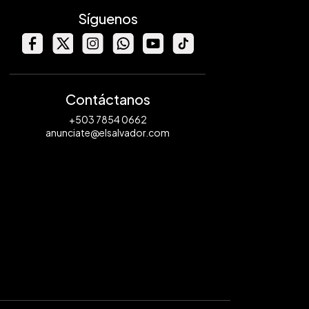
Síguenos
Contáctanos
+503 7854 0662
anunciate@elsalvador.com