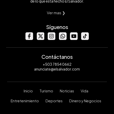
de lo que está hecho El Salvador.
Ver mas ❯
Síguenos
Contáctanos
+503 7854 0662
anunciate@elsalvador.com
Inicio
Turismo
Noticias
Vida
Entretenimiento
Deportes
Dinero y Negocios