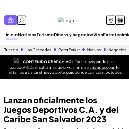
Inicio
Noticias
Turismo
Dinero y negocios
Vida
Entretenim
Turismo
Las Cascadas
Peter Parker
Nativos
Negocios
CONTENIDO DE ARCHIVO:
¡Estás navegando en el
pasado! 🚀 Da el salto a la nueva versión de
elsalvador.com
. Te
invitamos a visitar el nuevo portal país donde coincidimos todos.
Lanzan oficialmente los
Juegos Deportivos C.A. y del
Caribe San Salvador 2023