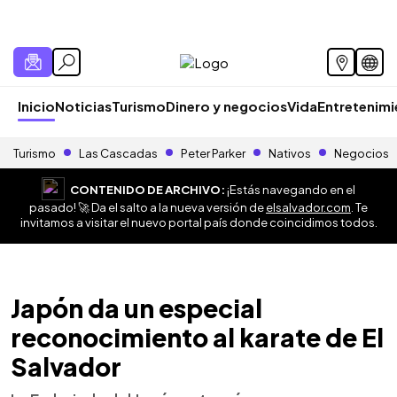
Inicio
Noticias
Turismo
Dinero y negocios
Vida
Entretenim
Turismo
Las Cascadas
Peter Parker
Nativos
Negocios
CONTENIDO DE ARCHIVO:
¡Estás navegando en el
pasado! 🚀 Da el salto a la nueva versión de
elsalvador.com
. Te
invitamos a visitar el nuevo portal país donde coincidimos todos.
Japón da un especial
reconocimiento al karate de El
Salvador