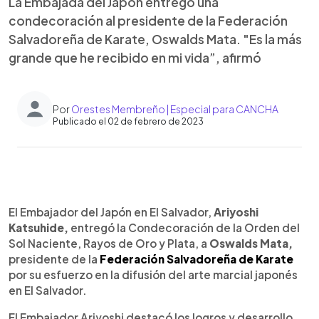
La Embajada del Japón entregó una
condecoración al presidente de la Federación
Salvadoreña de Karate, Oswalds Mata. "Es la más
grande que he recibido en mi vida”, afirmó
Por
Orestes Membreño | Especial para CANCHA
Publicado el 02 de febrero de 2023
0:00
►
Escuchar artículo
El Embajador del Japón en El Salvador,
Ariyoshi
Katsuhide,
entregó la Condecoración de la Orden del
Sol Naciente, Rayos de Oro y Plata, a
Oswalds Mata,
presidente de la
Federación Salvadoreña de Karate
por su esfuerzo en la difusión del arte marcial japonés
en El Salvador.
El Embajador Ariyoshi destacó los logros y desarrollo